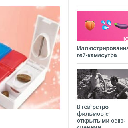
Иллюстрированн
гей-камасутра
8 гей ретро
фильмов с
открытыми секс-
сценами