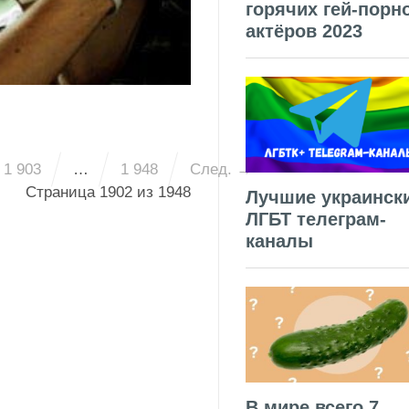
горячих гей-порн
актёров 2023
1 903
…
1 948
След. →
Страница 1902 из 1948
Лучшие украинск
ЛГБТ телеграм-
каналы
В мире всего 7