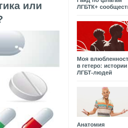
Гайд по флагам
тика или
ЛГБТК+ сообщест
?
Моя влюбленнос
в гетеро: истории
ЛГБТ-людей
Анатомия