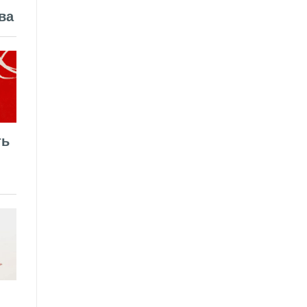
ва
ть