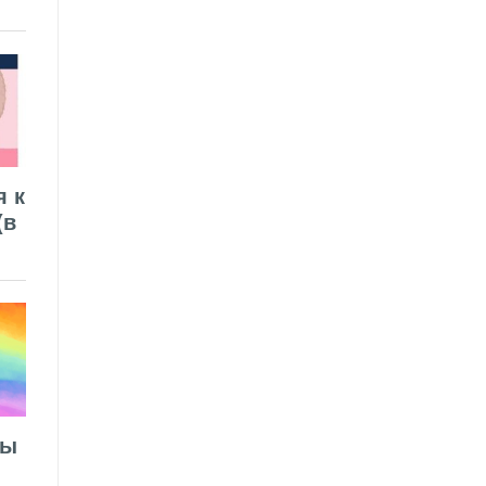
я к
(в
лы