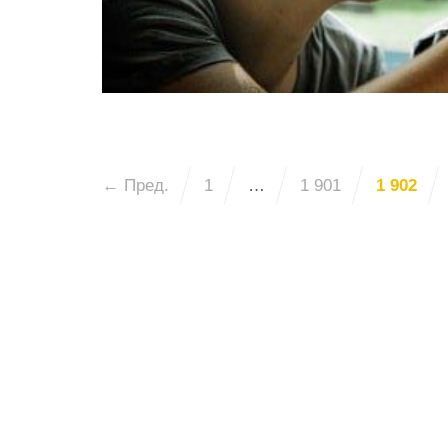
← Пред.
1
…
1 901
1 902