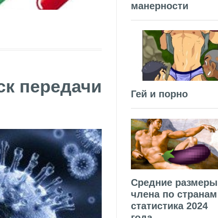
манерности
ск передачи
Гей и порно
Средние размеры
члена по странам
статистика 2024
года