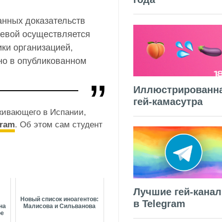
анных доказательств
аевой
осуществляется
ки организацией,
но в опубликованном
Иллюстрированн
гей-камасутра
оживающего в Испании,
gram
. Об этом сам студент
Лучшие гей-кана
Новый список иноагентов:
в Telegram
на
Малисова и Сильванова
ое