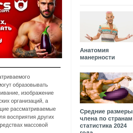
Анатомия
манерности
атриваемого
огут образовывать
шивание, изображение
ких организаций, а
ющие рассматриваемые
Средние размеры
ля восприятия других
члена по странам
средствах массовой
статистика 2024
года