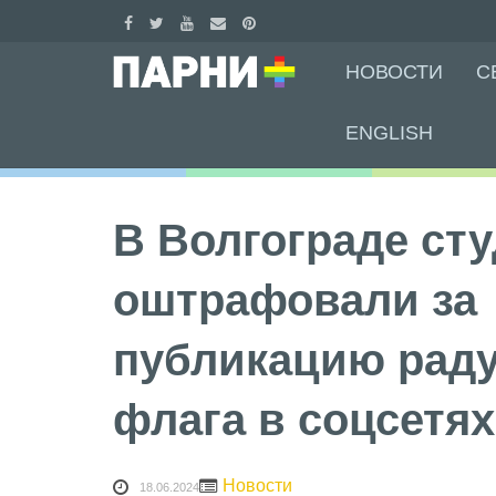
Skip
НОВОСТИ
С
to
content
ENGLISH
В Волгограде сту
оштрафовали за
публикацию рад
флага в соцсетях
Новости
18.06.2024