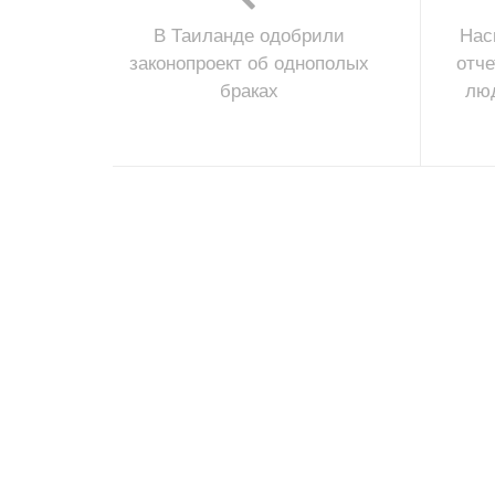
В Таиланде одобрили
Нас
законопроект об однополых
отче
браках
люд