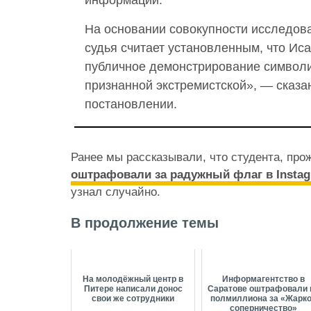
информации.
На основании совокупности исследов
судья считает установленным, что
Ис
публичное демонстрирование символи
признанной экстремистской», — сказа
постановлении.
Ранее мы рассказывали, что студента, пр
оштрафовали за радужный флаг в Insta
узнал случайно.
В продолжение темы
На молодёжный центр в
Информагентство в
Питере написали донос
Саратове оштрафовали 
свои же сотрудники
полмиллиона за «Жарк
соперничество»