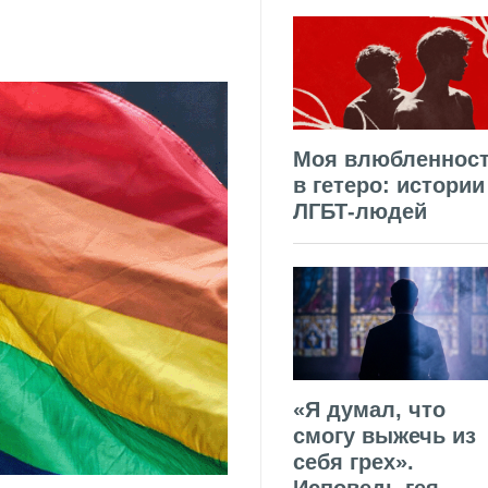
Моя влюбленнос
в гетеро: истории
ЛГБТ-людей
«Я думал, что
смогу выжечь из
себя грех».