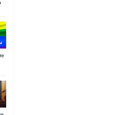
о
ие
ие