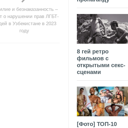
илие и безнаказанность –
т о нарушении прав ЛГБТ-
ей в Узбекистане в 2023
году
8 гей ретро
фильмов с
открытыми секс-
сценами
[Фото] ТОП-10