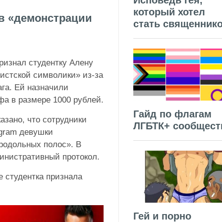
Исповедь гея,
который хотел
 в «демонстрации
стать священник
ризнал студентку Алену
истской символики» из-за
ага. Ей назначили
фа в размере 1000 рублей.
Гайд по флагам
азано, что сотрудники
ЛГБТК+ сообщест
agram девушки
родольных полос». В
министративный протокол.
е студентка признала
Гей и порно