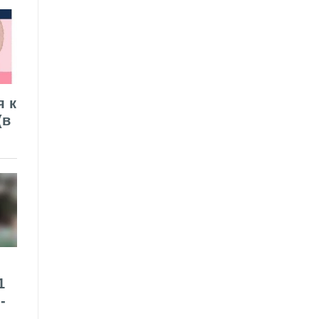
я к
(в
1
-