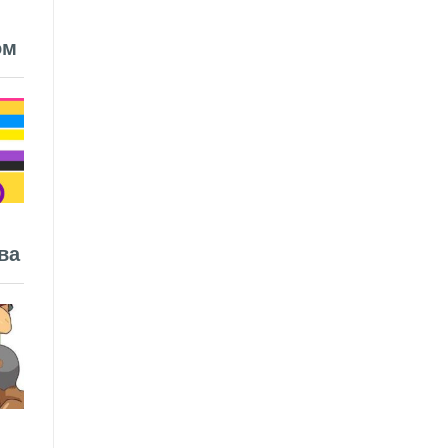
ом
ва