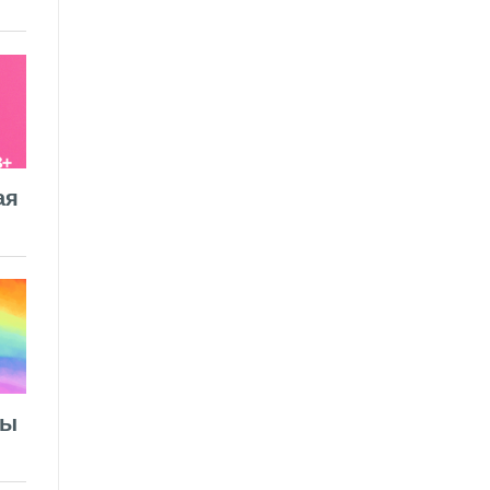
ая
лы