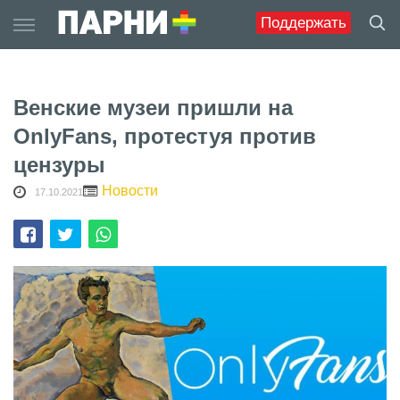
Skip
Поддержать
to
content
Венские музеи пришли на
OnlyFans, протестуя против
цензуры
Новости
17.10.2021