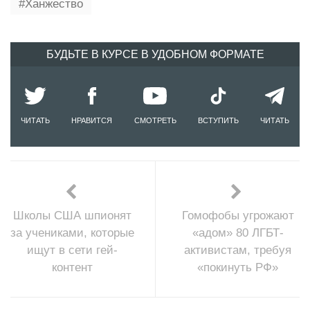
Ханжество
БУДЬТЕ В КУРСЕ В УДОБНОМ ФОРМАТЕ
ЧИТАТЬ
НРАВИТСЯ
СМОТРЕТЬ
ВСТУПИТЬ
ЧИТАТЬ
Школы США шпионят
Гомофобы угрожают
за учениками, которые
«адом» 80 ЛГБТ-
ищут в сети гей-
активистам, требуя
контент
«покинуть РФ»