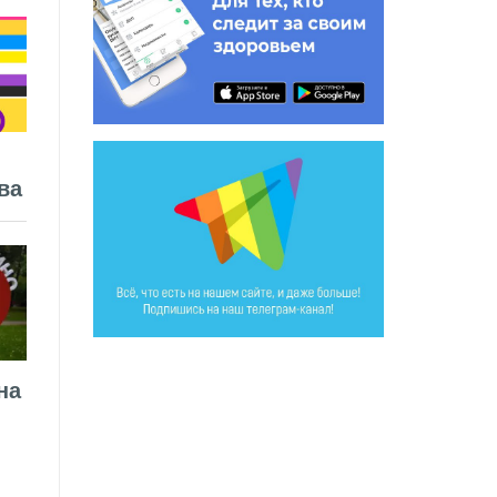
ва
на