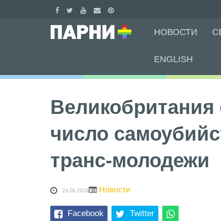
Skip
НОВОСТИ
С
to
content
ENGLISH
Великобритания 
число самоубийс
транс-молодежи
Новости
24.06.2024
Facebook
Twitter