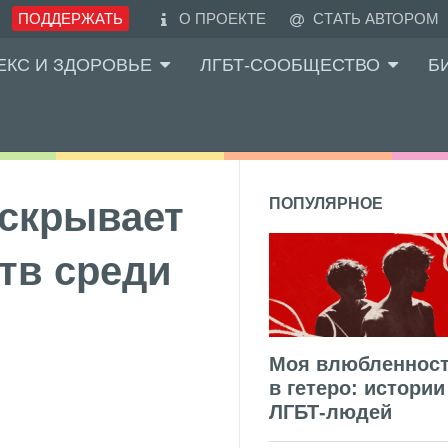
ПОДДЕРЖАТЬ
О ПРОЕКТЕ
СТАТЬ АВТОРОМ
ЕКС И ЗДОРОВЬЕ
ЛГБТ-СООБЩЕСТВО
Б
скрывает
ПОПУЛЯРНОЕ
тв среди
Моя влюбленнос
в гетеро: истории
ЛГБТ-людей