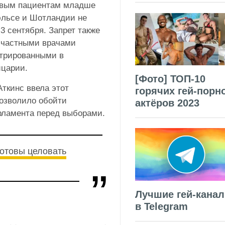
новым пациентам младше
эльсе и Шотландии не
3 сентября. Запрет также
е частными врачами
стрированными в
йцарии.
[Фото] ТОП-10
ткинс ввела этот
горячих гей-порн
позволило обойти
актёров 2023
арламента перед выборами.
отовы целовать
Лучшие гей-кана
в Telegram