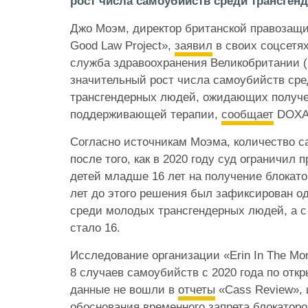
рост числа самоубийств среди трансген
Джо Моэм, директор британской правозащи
Good Law Project»,
заявил
в своих соцсетя
служба здравоохранения Великобритании 
значительный рост числа самоубийств ср
трансгендерных людей, ожидающих получе
поддерживающей терапии,
сообщает
DOXA
Согласно источникам Моэма, количество 
после того, как в 2020 году суд ограничил 
детей младше 16 лет на получение блокато
лет до этого решения был зафиксирован о
среди молодых трансгендерных людей, а с 
стало 16.
Исследование организации «Erin In The Mo
8 случаев самоубийств с 2020 года по отк
данные не вошли в
отчеты
«Cass Review»,
обоснования временного запрета блокаторо