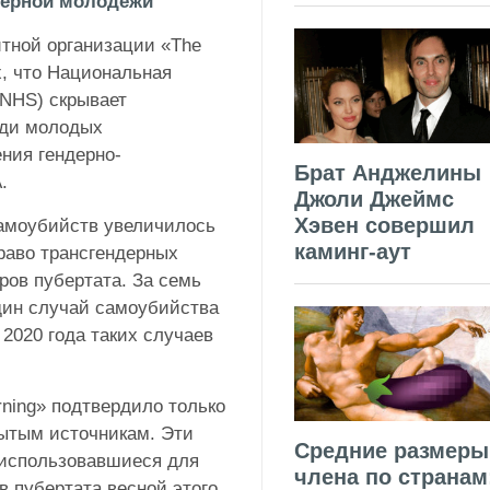
дерной молодежи
тной организации «The
х, что Национальная
(NHS) скрывает
еди молодых
ния гендерно-
Брат Анджелины
.
Джоли Джеймс
Хэвен совершил
самоубийств увеличилось
каминг-аут
право трансгендерных
ров пубертата. За семь
дин случай самоубийства
2020 года таких случаев
rning» подтвердило только
рытым источникам. Эти
Средние размеры
 использовавшиеся для
члена по странам
в пубертата весной этого