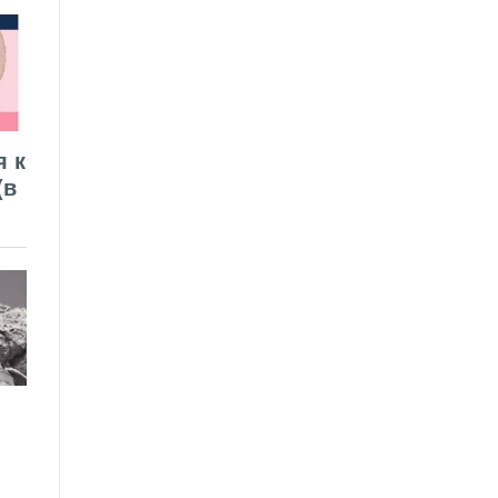
я к
(в