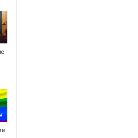
ие
ие