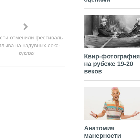
сти отменили фестиваль
плыва на надувных секс-
куклах
Квир-фотография
на рубеже 19-20
веков
Анатомия
манерности