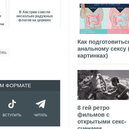
а
В Австрии сожгли
л
несколько радужных
флагов на церквях
ячи
Как подготовитьс
анальному сексу 
ежь
картинках)
ОМ ФОРМАТЕ
8 гей ретро
фильмов с
ВСТУПИТЬ
ЧИТАТЬ
открытыми секс-
сценами