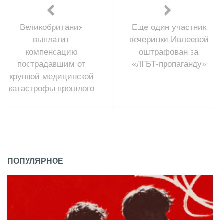
Великобритания
Еще один участник
выплатит
вечеринки Ивлеевой
компенсацию
оштрафован за
пострадавшим от
«ЛГБТ-пропаганду»
крупной медицинской
катастрофы прошлого
ПОПУЛЯРНОЕ