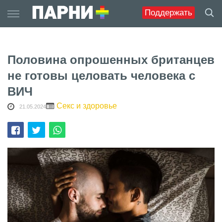
Skip
Поддержать
to
content
Половина опрошенных британцев
не готовы целовать человека с
ВИЧ
Секс и здоровье
21.05.2024