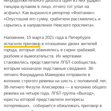
непродолжительного диалога один из них ударил
танцора кулаком в лицо, отчего тот упал на
асфальт. Как выразился репортер «Фонтанки»:
«Опустошив его сумку, грабители рассмеялись и
скрылись в направлении Невского проспекта».
Напомним, 15 марта 2021 года в Петербурге
огласили приговор
в отношении двоих жителей
города, которые обвинялись в серии грабежей,
разбоев и вымогательств. Их жертвами
становились представители ЛГБТ-сообщества,
которым назначали подставные свидания. 36-
летнего Фахраддина Мамедова отправили в
колонию строгого режима на шесть с половиной лет,
38-летнего Физули Алескерова — в колонию общего
режима на четыре года. ЛГБТ-группа «Выход»,
юристы которой представляли интересы
потерпевших, собирается обжаловать приговор в