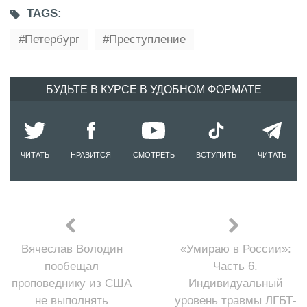
TAGS:
Петербург
Преступление
БУДЬТЕ В КУРСЕ В УДОБНОМ ФОРМАТЕ
ЧИТАТЬ
НРАВИТСЯ
СМОТРЕТЬ
ВСТУПИТЬ
ЧИТАТЬ
Вячеслав Володин
«Умираю в России»:
пообещал
Часть 6.
проповеднику из США
Индивидуальный
не выполнять
уровень травмы ЛГБТ-