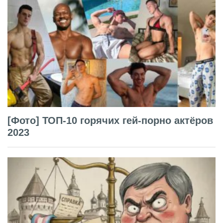
[Фото] ТОП-10 горячих гей-порно актёров
2023