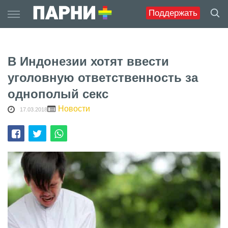
Skip
Поддержать
to
content
В Индонезии хотят ввести
уголовную ответственность за
однополый секс
Новости
17.03.2018