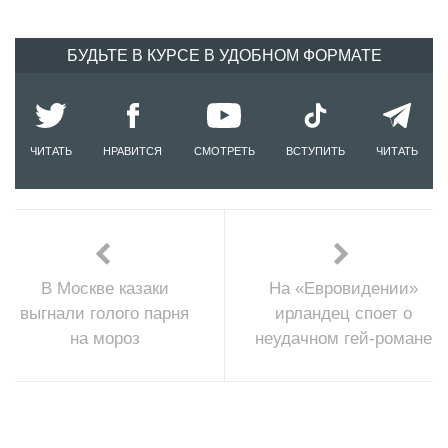
БУДЬТЕ В КУРСЕ В УДОБНОМ ФОРМАТЕ
ЧИТАТЬ
НРАВИТСЯ
СМОТРЕТЬ
ВСТУПИТЬ
ЧИТАТЬ
В Москве казаки
На «Евровидении»
выгнали голого парня
ирландец споет о
на мороз
неудачном гей-романе