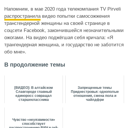
Напомним, в мае 2020 года телекомпания TV Pirveli
распространила
видео попытки самосожжения
трансгендерной женщины на своей странице в
соцсети Facebook, закончившейся незначительными
ожогами. На видео поджёгшая себя кричала: «Я
трангендерная женщина, и государство не заботится
обо мне».
В продолжение темы
[ВИДЕО]: В алтайском
Запрещенные темы
Славгороде главный
Приднестровья: однополые
единоросс совращал
отношения, смена пола и
старшеклассника
чайлдфри
Чувство «неуязвимости»
способствует
распространению ВИЧ в гей-