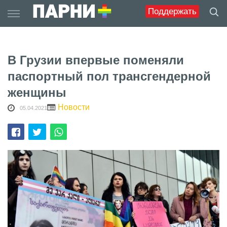
Skip
Поддержать
to
content
В Грузии впервые поменяли
паспортный пол трансгендерной
женщины
Новости
05.04.2021