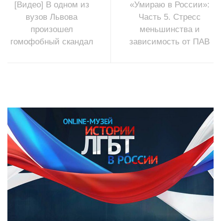
[Видео] В одном из
«Умираю в России»:
вузов Львова
Часть 5. Стресс
произошел
меньшинства и
гомофобный скандал
зависимость от ПАВ