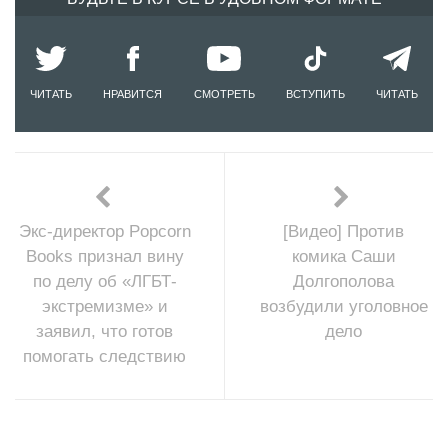
ЧИТАТЬ
НРАВИТСЯ
СМОТРЕТЬ
ВСТУПИТЬ
ЧИТАТЬ
Экс-директор Popcorn
[Видео] Против
Books признал вину
комика Саши
по делу об «ЛГБТ-
Долгополова
экстремизме» и
возбудили уголовное
заявил, что готов
дело
помогать следствию