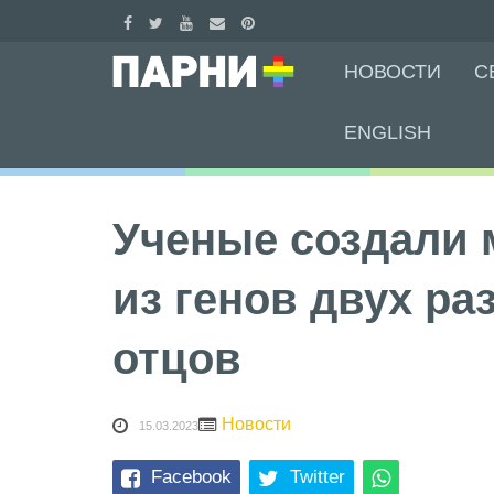
Skip
НОВОСТИ
С
to
content
ENGLISH
Ученые создали
из генов двух ра
отцов
Новости
15.03.2023
Facebook
Twitter