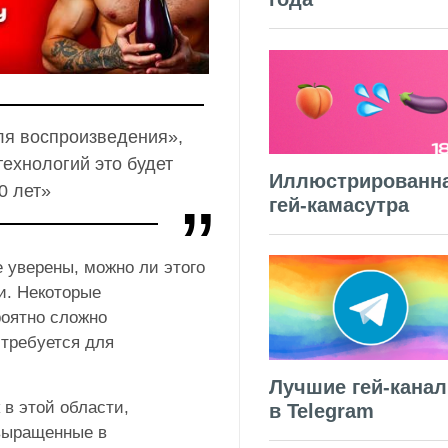
ля воспроизведения»,
технологий это будет
Иллюстрированн
0 лет»
гей-камасутра
не уверены, можно ли этого
и.
Некоторые
роятно сложно
 требуется для
Лучшие гей-кана
 в этой области,
в Telegram
 выращенные в