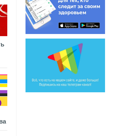
ть
ва