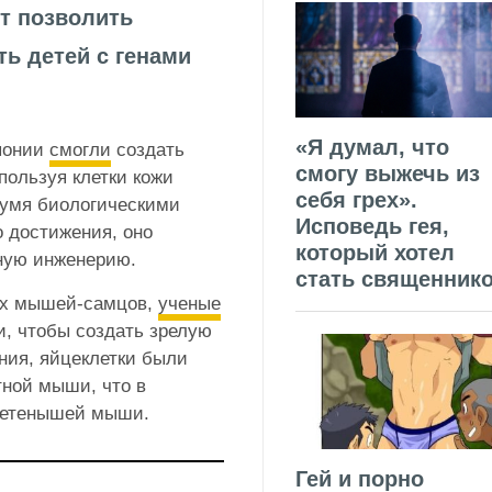
т позволить
ь детей с генами
«Я думал, что
понии
смогли
создать
смогу выжечь из
пользуя клетки кожи
себя грех».
вумя биологическими
Исповедь гея,
о достижения, оно
который хотел
ную инженерию.
стать священник
ых мышей-самцов,
ученые
и, чтобы создать зрелую
ния, яйцеклетки были
ной мыши, что в
 детенышей мыши.
Гей и порно