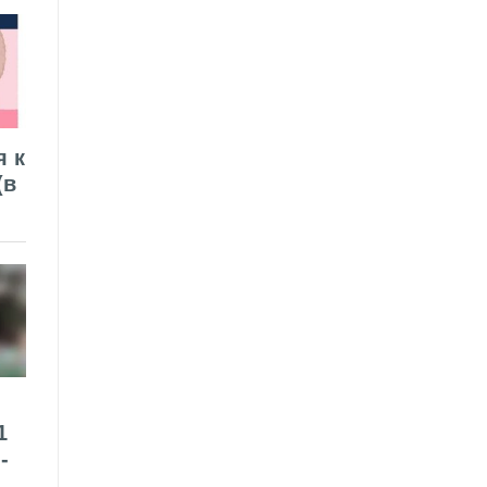
я к
(в
1
-