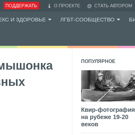
ПОДДЕРЖАТЬ
О ПРОЕКТЕ
СТАТЬ АВТОРОМ
ЕКС И ЗДОРОВЬЕ
ЛГБТ-СООБЩЕСТВО
Б
 мышонка
ПОПУЛЯРНОЕ
зных
Квир-фотография
на рубеже 19-20
веков