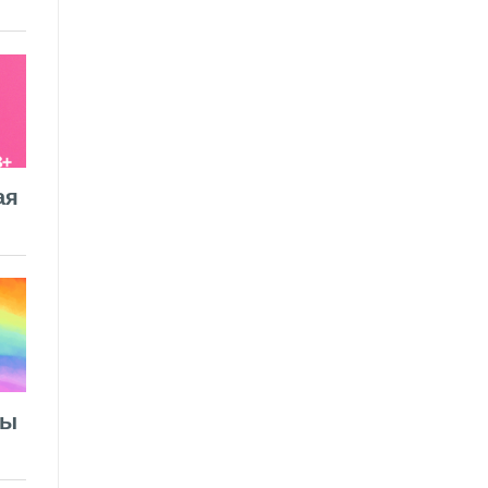
ая
лы