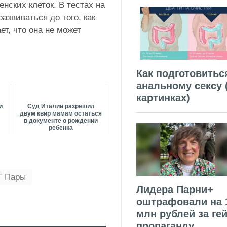
енских клеток. В
тестах на
азвиваться до того, как
ет, что она не может
Как подготовитьс
анальному сексу 
картинках)
и
Суд Италии разрешил
двум квир мамам остаться
в документе о рождении
ребенка
Т Пары
Лидера Парни+
оштрафовали на 
млн рублей за гей
пропаганду