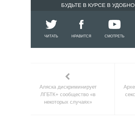
БУДЬТЕ В КУРСЕ В УДОБН
ЧИТАТЬ
НРАВИТСЯ
СМОТРЕТЬ
Аляска дискриминирует
Архе
ЛГБТК+ сообщество «в
сек
некоторых случаях»