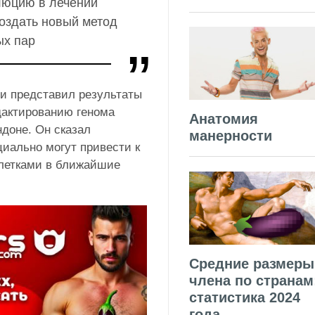
люцию в лечении
создать новый метод
х пар
и представил результаты
дактированию генома
Анатомия
ндоне.
Он сказал
манерности
иально могут привести к
летками в ближайшие
Средние размеры
члена по странам
статистика 2024
года