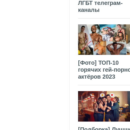
ЛГБТ телеграм-
каналы
[Фото] ТОП-10
горячих гей-порн
актёров 2023
[Подборка] Лучш