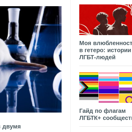
Моя влюбленнос
в гетеро: истории
ЛГБТ-людей
Гайд по флагам
ЛГБТК+ сообщест
с двумя