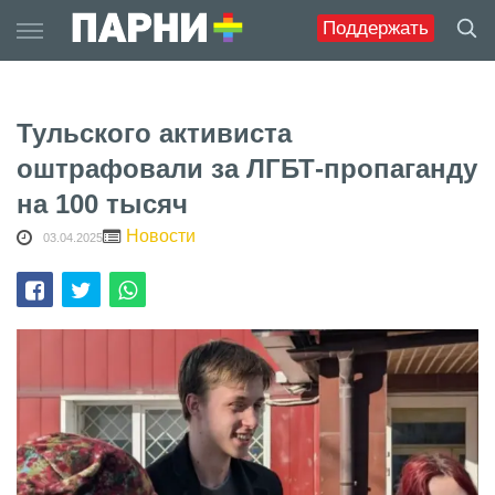
Skip
Поддержать
to
content
Тульского активиста
оштрафовали за ЛГБТ-пропаганду
на 100 тысяч
Новости
03.04.2025