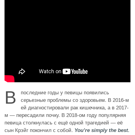
В
последние годы у певицы появились
серьезные проблемы со здоровьем. В 2016-м
ей диагностировали рак кишечника, а в 2017-
м — пересадили почку. В 2018-ом году популярняя
певица столкнулась с ещё одной трагедией — её
сын Крэйг покончил с собой.
You’re simply the best.