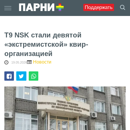
Skip
Поддержать
to
content
Т9 NSK стали девятой
«экстремистской» квир-
организацией
Новости
19.05.2026