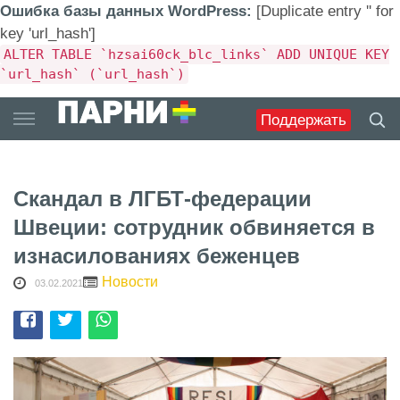
Ошибка базы данных WordPress:
[Duplicate entry '' for
key 'url_hash']
ALTER TABLE `hzsai60ck_blc_links` ADD UNIQUE KEY
`url_hash` (`url_hash`)
Skip
Поддержать
to
content
Скандал в ЛГБТ-федерации
Швеции: сотрудник обвиняется в
изнасилованиях беженцев
Новости
03.02.2021