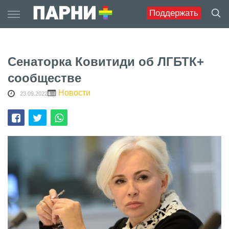
Skip
Поддержать
to
content
Сенаторка Ковитиди об ЛГБТК+
сообществе
Новости
23.09.2022