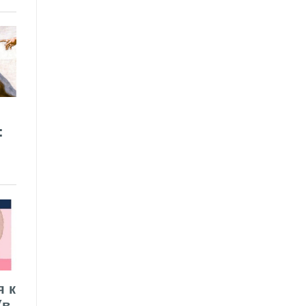
:
я к
(в