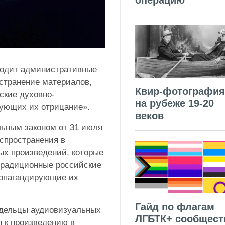
операцию
вводит административные
странение материалов,
Квир-фотография
кие духовно-
на рубеже 19-20
рующих их отрицание».
веков
ьным законом от 31 июля
аспространения в
ых произведений, которые
традиционные российские
ропагандирующие их
Гайд по флагам
адельцы аудиовизуальных
ЛГБТК+ сообщест
п к произведению в