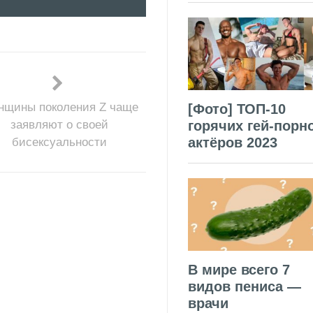
нщины поколения Z чаще
[Фото] ТОП-10
заявляют о своей
горячих гей-порн
актёров 2023
бисексуальности
В мире всего 7
видов пениса —
врачи