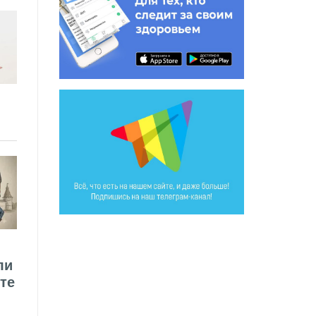
ли
те