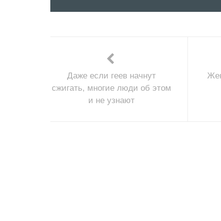
Даже если геев начнут
Же
сжигать, многие люди об этом
и не узнают