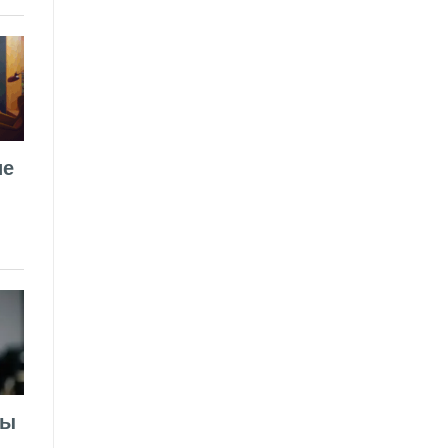
ие
лы