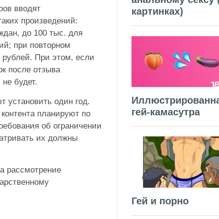
ров вводят
картинках)
таких произведений:
ждан, до 100 тыс. для
ий; при повторном
 рублей. При этом, если
ок после отзыва
 не будет.
Иллюстрированн
т установить один год.
гей-камасутра
 контента планируют по
требования об ограничении
атривать их должны
на рассмотрение
дарственному
Гей и порно