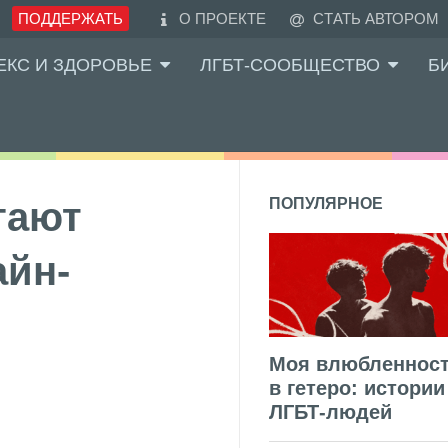
ПОДДЕРЖАТЬ
О ПРОЕКТЕ
СТАТЬ АВТОРОМ
ЕКС И ЗДОРОВЬЕ
ЛГБТ-СООБЩЕСТВО
Б
гают
ПОПУЛЯРНОЕ
айн-
Моя влюбленнос
в гетеро: истории
ЛГБТ-людей