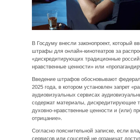
В Госдуму внесли законопроект, который 
штрафы для онлайн-кинотеатров за распро
«дискредитирующих традиционные российс
нравственные ценности» или «пропаганди
Введение штрафов обосновывают федерал
2025 года, в котором установлен запрет «р
аудиовизуальных сервисах аудиовизуальн
содержат материалы, дискредитирующие 
духовно-нравственные ценности и (или) п
отрицание».
Согласно пояснительной записке, если вл
сервисов или соцсетей не ограничат досту