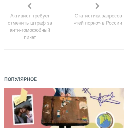
Активист требует
Статистика запросов
отменить штраф за
«гей порно» в России
анти-гомофобный
пикет
ПОПУЛЯРНОЕ