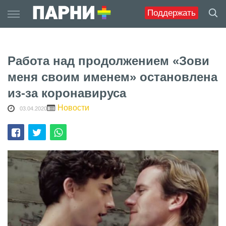
Skip
Поддержать
to
content
Работа над продолжением «Зови
меня своим именем» остановлена
из-за коронавируса
Новости
03.04.2020