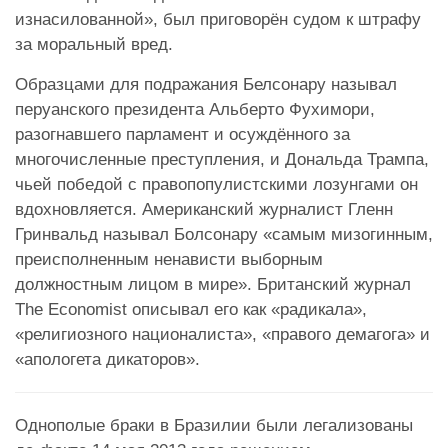
изнасилованной»
, был приговорён судом к штрафу
за моральный вред
.
Образцами для подражания Белсонару называл
перуанского президента Альберто Фухимори,
разогнавшего парламент и осуждённого за
многочисленные преступления, и Дональда Трампа,
чьей победой с правопопулистскими лозунгами он
вдохновляется. Американский журналист Гленн
Гринвальд называл Болсонару «самым мизогинным,
преисполненным ненависти выборным
должностным лицом в мире». Британский журнал
The Economist описывал его как «радикала»,
«религиозного националиста», «правого демагога» и
«апологета дикаторов».
Однополые браки в Бразилии были легализованы