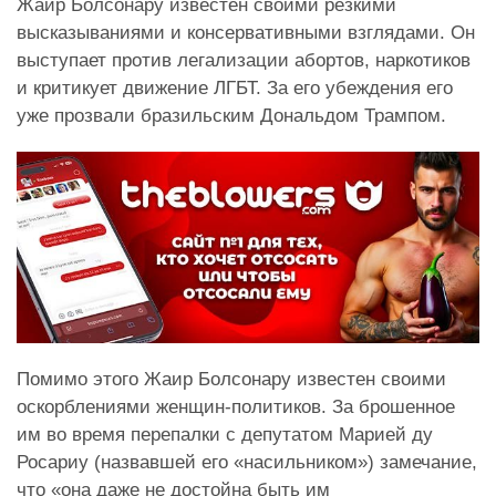
Жаир Болсонару известен своими резкими
высказываниями и консервативными взглядами. Он
выступает против легализации абортов, наркотиков
и критикует движение ЛГБТ. За его убеждения его
уже прозвали бразильским Дональдом Трампом.
Помимо этого Жаир Болсонару известен своими
оскорблениями женщин-политиков. За брошенное
им во время перепалки с депутатом Марией ду
Росариу (назвавшей его «насильником») замечание,
что «она даже не достойна быть им