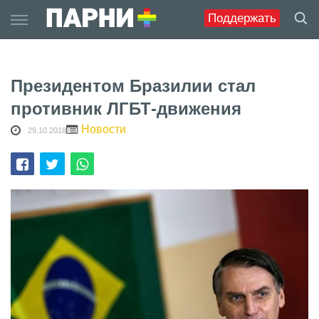
Skip
Поддержать
to
content
Президентом Бразилии стал
противник ЛГБТ-движения
Новости
29.10.2018