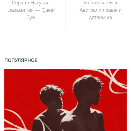
Сериал Натурал
Пингвины-геи из
глазами гея — Queer
Австралии завели
Eye
детеныша
ПОПУЛЯРНОЕ