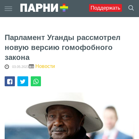
Skip
Поддержать
to
content
Парламент Уганды рассмотрел
новую версию гомофобного
закона
Новости
03.05.2023