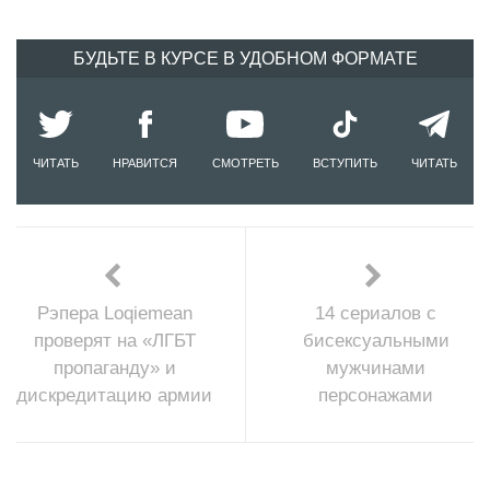
БУДЬТЕ В КУРСЕ В УДОБНОМ ФОРМАТЕ
ЧИТАТЬ
НРАВИТСЯ
СМОТРЕТЬ
ВСТУПИТЬ
ЧИТАТЬ
Рэпера Loqiemean
14 сериалов с
проверят на «ЛГБТ
бисексуальными
пропаганду» и
мужчинами
дискредитацию армии
персонажами