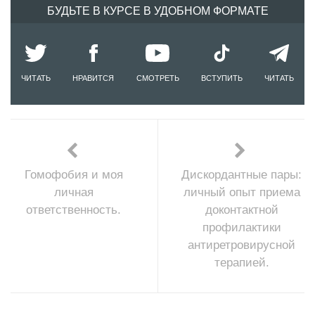
БУДЬТЕ В КУРСЕ В УДОБНОМ ФОРМАТЕ
ЧИТАТЬ
НРАВИТСЯ
СМОТРЕТЬ
ВСТУПИТЬ
ЧИТАТЬ
Гомофобия и моя
Дискордантные пары:
личная
личный опыт приема
ответственность.
доконтактной
профилактики
антиретровирусной
терапией.