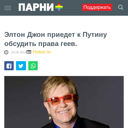
Skip
Поддержать
to
content
Элтон Джон приедет к Путину
обсудить права геев.
Новости
29.06.2014