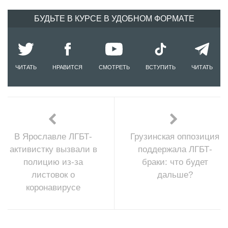
БУДЬТЕ В КУРСЕ В УДОБНОМ ФОРМАТЕ
ЧИТАТЬ
НРАВИТСЯ
СМОТРЕТЬ
ВСТУПИТЬ
ЧИТАТЬ
В Ярославле ЛГБТ-
Грузинская оппозиция
активистку вызвали в
поддержала ЛГБТ-
полицию из-за
браки: что будет
листовок о
дальше?
коронавирусе