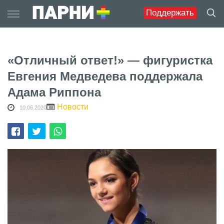
Skip
Поддержать
to
content
«Отличный ответ!» — фигуристка
Евгения Медведева поддержала
Адама Риппона
Новости
10.06.2020