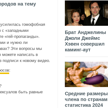
ородов на тему
е усилилась гомофобная
ы с «западными
Брат Анджелины
те «гей-пропаганды».
Джоли Джеймс
ми и нужно ли
Хэвен совершил
авах? Эти вопросы мы
каминг-аут
ы можете написать в
в подписи к новому видео.
росов
:
?
сексуалов быть равные
Средние размеры
члена по странам
статистика 2024