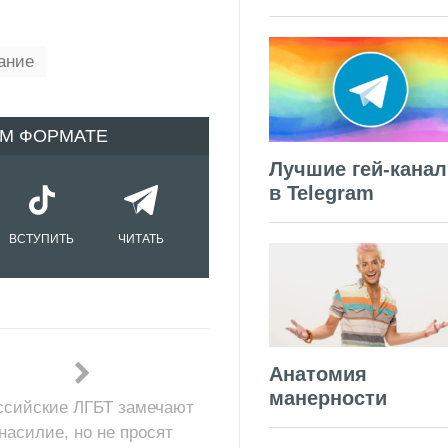
ание
ОМ ФОРМАТЕ
Лучшие гей-кана
в Telegram
ВСТУПИТЬ
ЧИТАТЬ
Анатомия
манерности
ссийские ЛГБТ замечают
насилие, но не просят