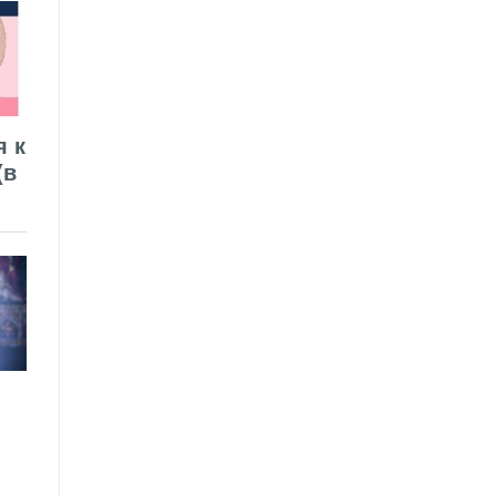
я к
(в