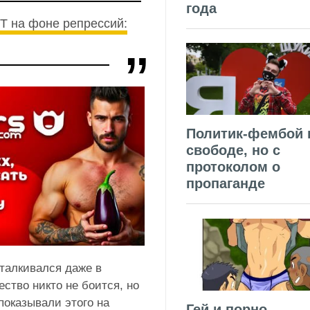
года
БТ на фоне репрессий:
Политик-фембой 
свободе, но с
протоколом о
пропаганде
сталкивался даже в
ство никто не боится, но
оказывали этого на
Гей и порно