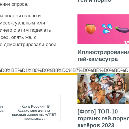
ники опроса.
ны положительно и
гомосексуальным или
ичего с этим поделать
сех, опять же, с
не демонстрировали свои
Иллюстрированн
гей-камасутра
0%93%D0%BE%D1%80%D0%B8%D0%B7%D0%BE%D0%B
ил
«Как в России». В
[Фото] ТОП-10
ра
Казахстане депутат
призвал запретить «ЛГБТ-
горячих гей-порн
пропаганду»
актёров 2023