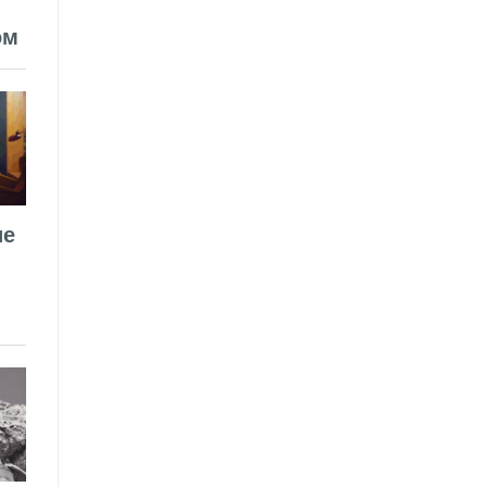
ом
ие