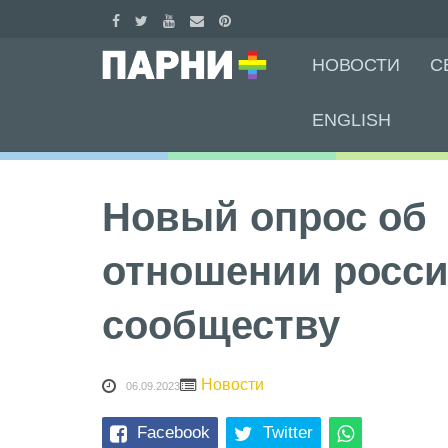
Skip
НОВОСТИ
С
to
content
ENGLISH
Новый опрос об
отношении росси
сообществу
Новости
06.09.2023
Facebook
Twitter