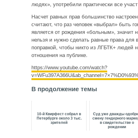
людях», употребили практически все участ
Насчет равных прав большинство настрое
считают, что раз человек «выбрал» быть 
является от рождения «больным», значит н
нельзя и нужно сделать равные права для в
поправкой, чтобы никто из ЛГБТК+ людей 
отношения на публике.
https://www.youtube.com/watch?
v=WFu397A366U&ab_channel=7×7%D
В продолжение темы
10-й Квирфест собрал в
Суд уже дважды одобр
Петербурге около 3 тыс.
смену гендерного марке
зрителей
в свидетельстве о
рождении