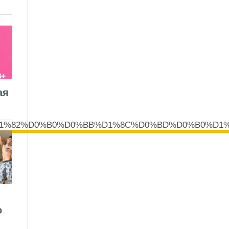
ая
D%D1%82%D0%B0%D0%BB%D1%8C%D0%BD%D0%B0%D
о