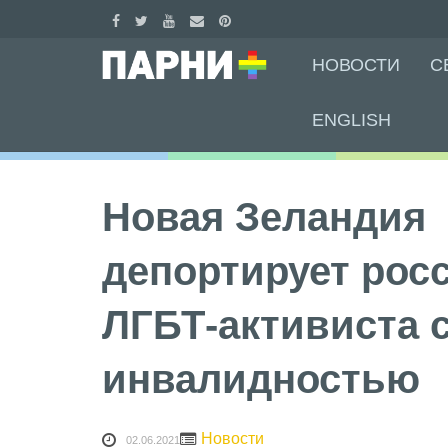
Skip
НОВОСТИ
С
to
content
ENGLISH
Новая Зеландия
депортирует рос
ЛГБТ-активиста 
инвалидностью
Новости
02.06.2021