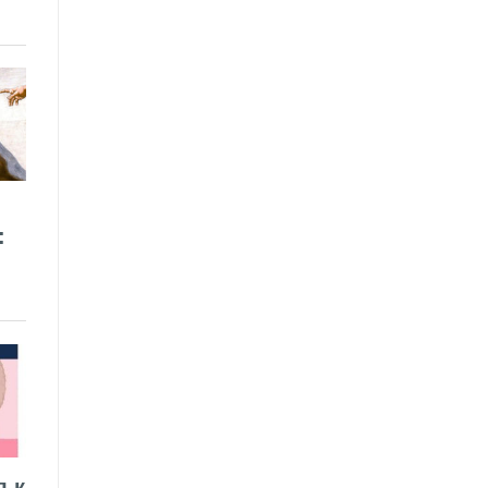
:
я к