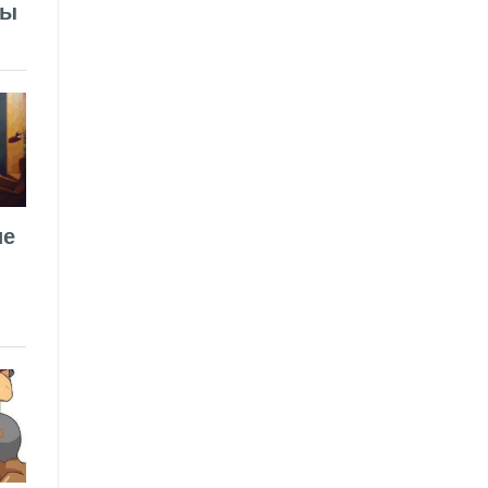
лы
ие