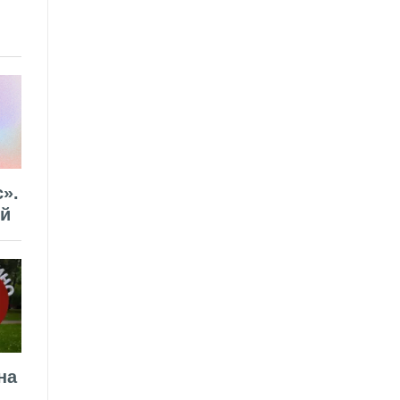
».
ей
на