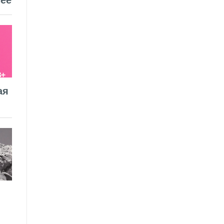
ее
ая