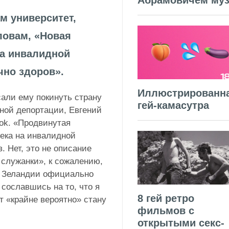
Абрамовичем муз
м университет,
словам, «Новая
на инвалидной
чно здоров».
Иллюстрированн
сали ему покинуть страну
гей-камасутра
нной депортации, Евгений
ok.
«Продвинутая
века на инвалидной
. Нет, это не описание
 служанки», к сожалению,
й Зеландии официально
 сославшись на то, что я
8 гей ретро
т «крайне вероятно» стану
фильмов с
открытыми секс-