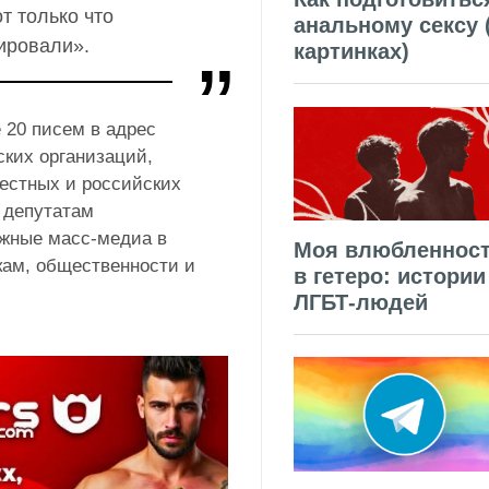
т только что
анальному сексу 
ировали».
картинках)
 20 писем в адрес
ских организаций,
естных и российских
 депутатам
ожные масс-медиа в
Моя влюбленнос
кам, общественности и
в гетеро: истории
ЛГБТ-людей