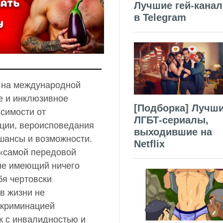
Лучшие гей-кана
в Telegram
 на международной
е и инклюзивное
[Подборка] Лучш
исимости от
ЛГБТ-сериалы,
ации, вероисповедания
выходившие на
шансы и возможности.
Netflix
 «самой передовой
не имеющий ничего
бя чертовски
в жизни не
скриминацией
к с инвалидностью и