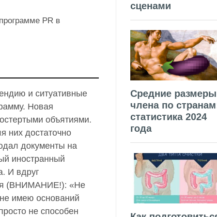
сценами
 программе PR в
Средние размеры
пендию и ситуативные
члена по странам
грамму. Новая
статистика 2024
ростертыми объятиями.
года
ля них достаточно
подал документы на
дый иностранный
а. И вдруг
 я (ВНИМАНИЕ!): «Не
у не имею оснований
просто не способен
Как подготовитьс