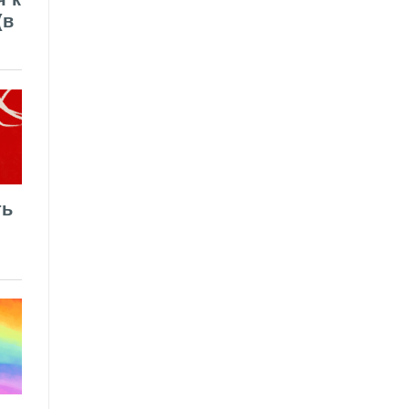
(в
ть