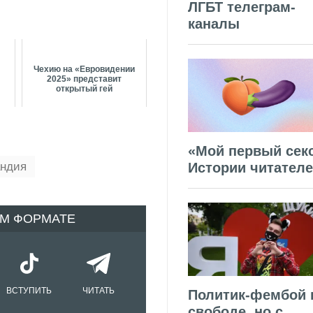
ЛГБТ телеграм-
каналы
Чехию на «Евровидении
2025» представит
открытый гей
«Мой первый секс
Истории читател
андия
ОМ ФОРМАТЕ
ВСТУПИТЬ
ЧИТАТЬ
Политик-фембой 
свободе, но с