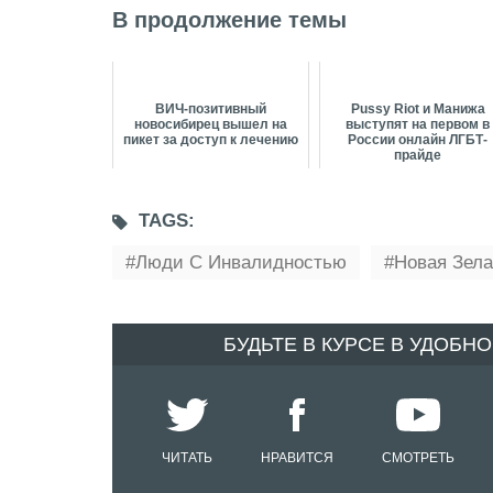
В продолжение темы
ВИЧ-позитивный
Pussy Riot и Манижа
новосибирец вышел на
выступят на первом в
пикет за доступ к лечению
России онлайн ЛГБТ-
прайде
TAGS:
Люди С Инвалидностью
Новая Зел
БУДЬТЕ В КУРСЕ В УДОБН
ЧИТАТЬ
НРАВИТСЯ
СМОТРЕТЬ