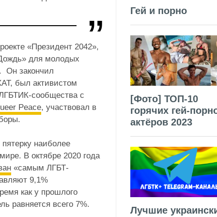
Гей и порно
проекте «Президент 2042»,
«Дождь» для молодых
. Он закончил
АТ, был активистом
 ЛГБТИК-сообщества с
[Фото] ТОП-10
ueer Peace
, участвовал в
горячих гей-порн
ыборы.
актёров 2023
 пятерку наиболее
ире. В октябре 2020 года
ван
«самым ЛГБТ-
авляют 9,1%
ремя как у прошлого
ль равняется всего 7%.
Лучшие украинск