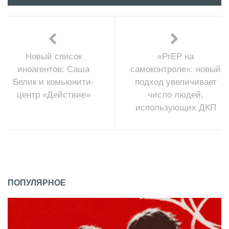
Новый список
«PrEP на
иноагентов: Саша
самоконтроле»: новый
Белик и комьюнити-
подход увеличивает
центр «Действие»
число людей,
использующих ДКП
ПОПУЛЯРНОЕ