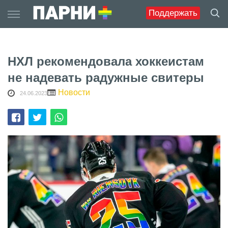
Skip
Поддержать
to
content
НХЛ рекомендовала хоккеистам
не надевать радужные свитеры
Новости
24.06.2023