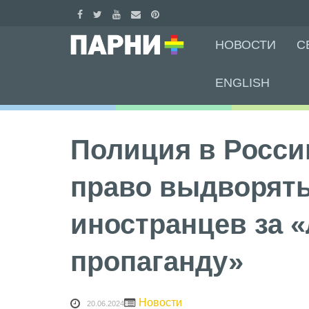
Skip
НОВОСТИ
С
to
content
ENGLISH
Полиция в Росси
право выдворят
иностранцев за 
пропаганду»
Новости
20.06.2024