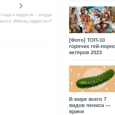
стыда к гордости – откуда
вился «Месяц гордости»?
[Фото] ТОП-10
горячих гей-порн
актёров 2023
В мире всего 7
видов пениса —
врачи