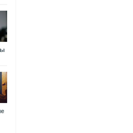
лы
ие