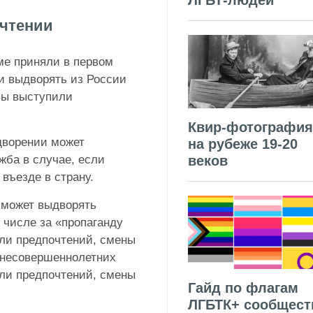
ЛГБТ-людей
 чтении
ме приняли в первом
и выдворять из России
вы выступили
Квир-фотография
дворении может
на рубеже 19-20
жба в случае, если
веков
въезде в страну.
 сможет выдворять
 числе за «пропаганду
ли предпочтений, смены
ди несовершеннолетних
ли предпочтений, смены
Гайд по флагам
ЛГБТК+ сообщест