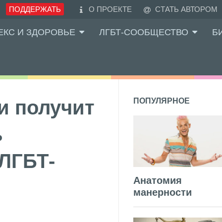
ПОДДЕРЖАТЬ
О ПРОЕКТЕ
СТАТЬ АВТОРОМ
ЕКС И ЗДОРОВЬЕ
ЛГБТ-СООБЩЕСТВО
Б
и получит
ПОПУЛЯРНОЕ
ь
«ЛГБТ-
Анатомия
манерности