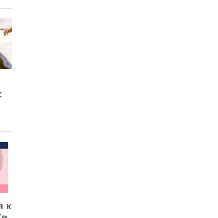
:
я к
(в