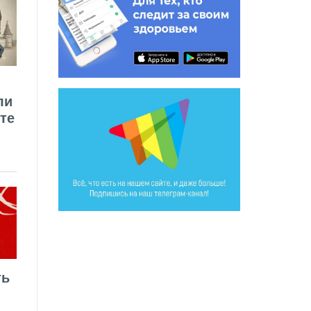
ли
те
ть