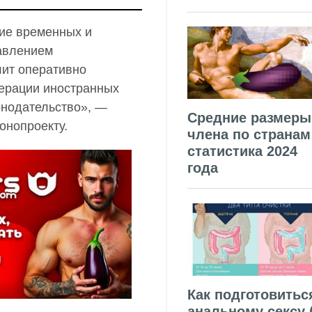
ие временных и
тавлением
лит оперативно
дерации иностранных
онодательство», —
Средние размеры
конопроекту.
члена по странам
статистика 2024
года
Как подготовитьс
анальному сексу 