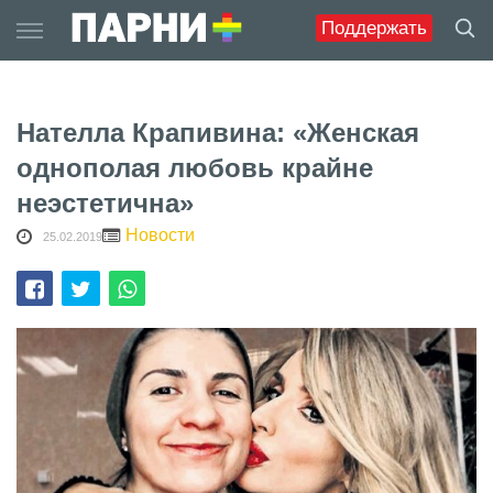
Skip
Поддержать
to
content
Нателла Крапивина: «Женская
однополая любовь крайне
неэстетична»
Новости
25.02.2019