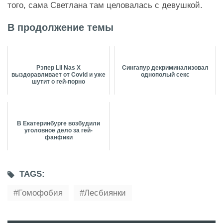
того, сама Светлана там целовалась с девушкой.
В продолжение темы
Рэпер Lil Nas X
Сингапур декриминализовал
выздоравливает от Covid и уже
однополый секс
шутит о гей-порно
В Екатеринбурге возбудили
уголовное дело за гей-
фанфики
TAGS:
Гомофобия
Лесбиянки