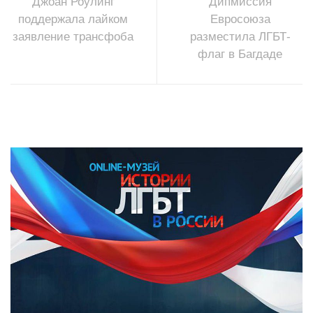
Джоан Роулинг
Дипмиссия
поддержала лайком
Евросоюза
заявление трансфоба
разместила ЛГБТ-
флаг в Багдаде