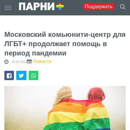
Skip
Поддержать
to
content
Московский комьюнити-центр для
ЛГБТ+ продолжает помощь в
период пандемии
Новости
19.05.2020