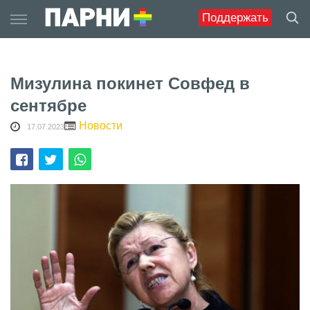
Skip
Поддержать
to
content
Мизулина покинет Совфед в
сентябре
Новости
17.07.2023