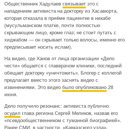
Общественник Хадулаев
связывает
это с
нападением активиста на докторку из Хасавюрта,
которая отказала в приёме пациентке в никабе
(мусульманском платке, почти полностью
скрывающем лицо, кроме глаз; не стоит путать с
хиджабом — он скрывает только волосы, именно его
предписывает носить ислам).
На видео, где Ханов от лица организации «Дело
чести» общается с главврачом клиники, последний
обещает докторку «уничтожить». Блогер с коллегой
предлагает вместо этого заснять видео с
извинениями. Это видео
было опубликовано
28
июня.
Дело получило резонанс: активиста публично
осудил
глава региона Сергей Меликов, назвав его
«псевдообщественником с туманной биографией».
Ранее СМИ,
в частности
, «Кавказского узла»,