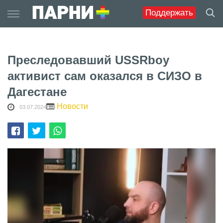
Skip
Поддержать
to
content
Преследовавший USSRboy
активист сам оказался в СИЗО в
Дагестане
Новости
03.07.2024