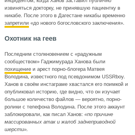
инцидентом, когда Ханов заставил публично
извиняться докторку, не принявшую пациентку в
никабе. После этого в Дагестане никабы временно
запретили
«до нового богословского заключения».
Охотник на геев
Последним столкновением с «радужным
сообществом» Гаджимурада Ханова были
похищение
и арест порно-блогера Матвея
Володина, известного под псевдонимом USSRboy.
Ханов в своём инстаграме хвастался его поимкой и
опубликовал историю, где видно, что он изучает
большое количество файлов — вероятно, порно-
ролики с телефона Володина. После этого аккаунт
заблокировали, как писал Ханов:
«по причине
массированных атак и жалоб заднеприводной
шерсти».