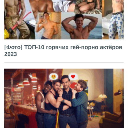
[Фото] ТОП-10 горячих гей-порно актёров
2023