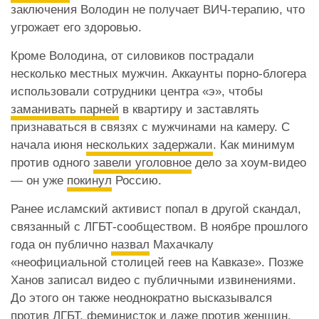
заключения Володин не получает ВИЧ-терапию, что
угрожает его здоровью.
Кроме Володина, от силовиков пострадали
несколько местных мужчин. Аккаунты порно-блогера
использовали сотрудники центра «э», чтобы
заманивать парней
в квартиру и заставлять
признаваться в связях с мужчинами на камеру. С
начала июня
нескольких задержали
. Как минимум
против одного
завели уголовное
дело за хоум-видео
— он уже
покинул
Россию.
Ранее исламский активист попал в другой скандал,
связанный с ЛГБТ-сообществом. В ноябре прошлого
года он публично
назвал
Махачкалу
«неофициальной столицей геев на Кавказе». Позже
Ханов записал видео с публичными извинениями.
До этого он также неоднократно высказывался
против ЛГБТ, феминисток
и даже против женщин
,