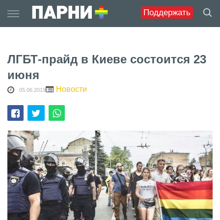
Skip
Поддержать
to
content
ЛГБТ-прайд в Киеве состоится 23
июня
Новости
05.06.2019