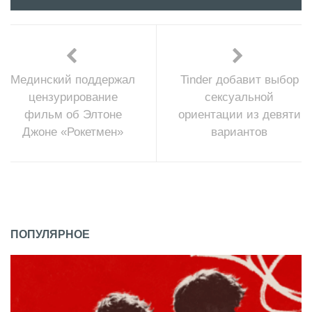
Мединский поддержал
Tinder добавит выбор
цензурирование
сексуальной
фильм об Элтоне
ориентации из девяти
Джоне «Рокетмен»
вариантов
ПОПУЛЯРНОЕ