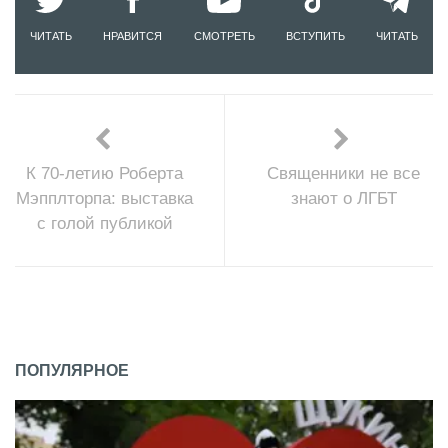
ЧИТАТЬ
НРАВИТСЯ
СМОТРЕТЬ
ВСТУПИТЬ
ЧИТАТЬ
К 70-летию Роберта
Священники не все
Мэпплторпа: выставка
знают о ЛГБТ
с голой публикой
ПОПУЛЯРНОЕ