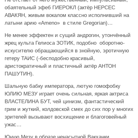
обаятельный эфеб ГИЕРОКЛ (актёр НЕРСЕС
АВАКЯН, живым вокалом классно исполнивший на
латыни арию «Ameno» в стиле Gregorian)…
Не менее эффектен и сущий андрогин, утончённый
жрец культа Гелиоса ЗОТИК, подобно оборотню-
искусителю обращающийся в знойную, эротичную
гетеру ТАИС (-бесподобно красивый,
аристократичный и пластичный актёр АНТОН
ПАШУТИН).
Шальную бабку императора, лютую гомофобку
ЮЛИЮ МЕЗУ играет очень сильная, яркая актриса
ВЛАСТЕЛИНА БУТ, чей цинизм, фантастический
грим и жуткий, колдовской смех до сих пор у многих
зрителей вызывают восхищение и благоговейный
ужас…
Юную Мезу в образе ненасытной Вакханки