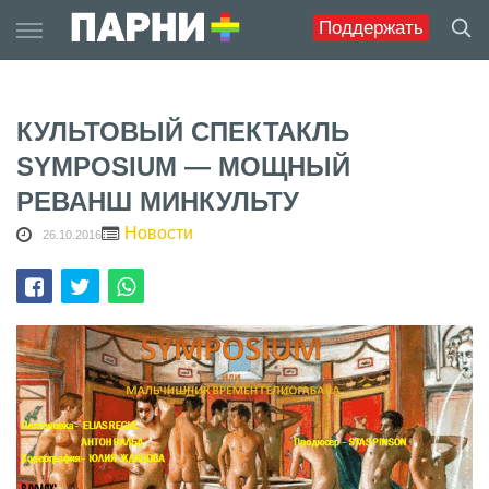
Skip
Поддержать
to
content
КУЛЬТОВЫЙ СПЕКТАКЛЬ
SYMPOSIUM — МОЩНЫЙ
РЕВАНШ МИНКУЛЬТУ
Новости
26.10.2016