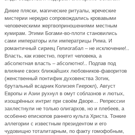
Дикие пляски, магические ритуалы, жреческие
мистерии нередко сопровождались кровавыми
человеческими жертвоприношениями местным
кумирам. Этими Богами-во-плоти становились
сами императоры или императрицы Рима. И
романтичный сириец Гелиогабал – не исключение!..
Власть, как известно, портит человека, а
абсолютная власть – абсолютно!.. Подпав под
влияние своих ближайших любовников-фаворитов
(женственный понтифик духовенства Зотик,
брутальный всадник Колизея Гиерокл), Август
Европы и Азии рухнул в омут соблазнов и лютых,
изощрённых интриг при своём Дворе… Репрессии
захлестнули не только олигархов, но и плебеев, а
особенно епископов раннего культа Христа. Тонкие
аллегории с известным президентом и его
чудовищно тоталитарным, по факту гомофобным,