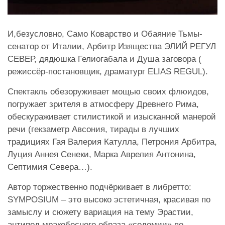
И,безусловно, Само Коварство и Обаяние Тьмы-
сенатор от Италии, Арбитр Изящества ЭЛИЙ РЕГУЛ
СЕВЕР, дядюшка Гелиогабала и Душа заговора (
режиссёр-постановщик, драматург ELIAS REGUL).
Спектакль обезоруживает мощью своих флюидов,
погружает зрителя в атмосферу Древнего Рима,
обескураживает стилистикой и изысканной манерой
речи (гекзаметр Авсония, тирады в лучших
традициях Гая Валерия Катулла, Петрония Арбитра,
Луция Аннея Сенеки, Марка Аврелия Антонина,
Септимия Севера…).
Автор торжественно подчёркивает в либретто:
SYMPOSIUM – это высоко эстетичная, красивая по
замыслу и сюжету вариация на тему Эрастии,
антипод мракобесного образа «содомии» по