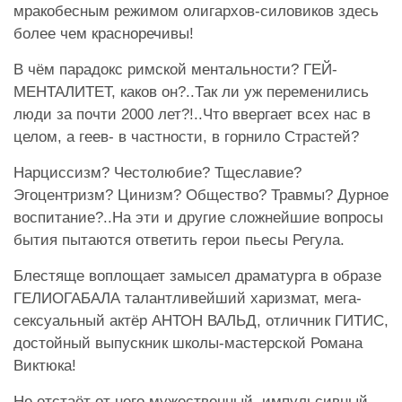
мракобесным режимом олигархов-силовиков здесь
более чем красноречивы!
В чём парадокс римской ментальности? ГЕЙ-
МЕНТАЛИТЕТ, каков он?..Так ли уж переменились
люди за почти 2000 лет?!..Что ввергает всех нас в
целом, а геев- в частности, в горнило Страстей?
Нарциссизм? Честолюбие? Тщеславие?
Эгоцентризм? Цинизм? Общество? Травмы? Дурное
воспитание?..На эти и другие сложнейшие вопросы
бытия пытаются ответить герои пьесы Регула.
Блестяще воплощает замысел драматурга в образе
ГЕЛИОГАБАЛА талантливейший харизмат, мега-
сексуальный актёр АНТОН ВАЛЬД, отличник ГИТИС,
достойный выпускник школы-мастерской Романа
Виктюка!
Не отстаёт от него мужественный, импульсивный,