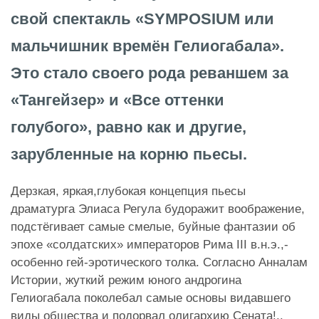
свой спектакль «SYMPOSIUM или
мальчишник времён Гелиогабала».
Это стало своего рода реваншем за
«Тангейзер» и «Все оттенки
голубого», равно как и другие,
зарубленные на корню пьесы.
Дерзкая, яркая,глубокая концепция пьесы
драматурга Элиаса Регула будоражит воображение,
подстёгивает самые смелые, буйные фантазии об
эпохе «солдатских» императоров Рима III в.н.э.,-
особенно гей-эротического толка. Согласно Анналам
Истории, жуткий режим юного андрогина
Гелиогабала поколебал самые основы видавшего
виды общества и подорвал олигархию Сената!..