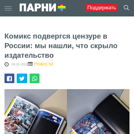
Skip
Поддержать
to
content
Комикс подвергся цензуре в
России: мы нашли, что скрыло
издательство
Новости
08.05.2026