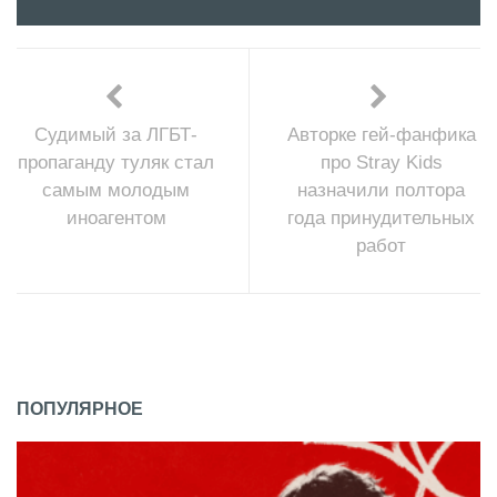
Судимый за ЛГБТ-
Авторке гей-фанфика
пропаганду туляк стал
про Stray Kids
самым молодым
назначили полтора
иноагентом
года принудительных
работ
ПОПУЛЯРНОЕ