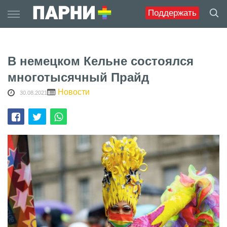
Skip
Поддержать
to
content
В немецком Кельне состоялся
многотысячный Прайд
Новости
30.08.2021