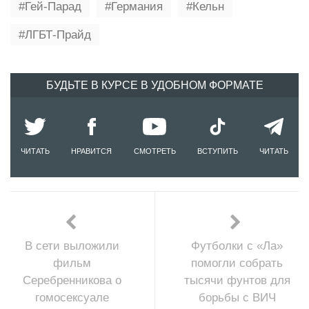
Гей-Парад
Германия
Кельн
ЛГБТ-Прайд
БУДЬТЕ В КУРСЕ В УДОБНОМ ФОРМАТЕ
ЧИТАТЬ
НРАВИТСЯ
СМОТРЕТЬ
ВСТУПИТЬ
ЧИТАТЬ
В сети выложили
Футболки с «Ла»
фильм
помогли собрать
Серебренникова о
тысячи фунтов для
гомосексуале
борьбы с ВИЧ