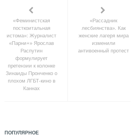
«Феминистская
«Рассадник
посткоитальная
лесбиянства». Как
истома»: Журналист
женские лагеря мира
«Парни+» Ярослав
изменили
Распутин
антивоенный протест
формулирует
претензии к колонке
Зинаиды Пронченко о
плохом ЛГБТ-кино в
Каннах
ПОПУЛЯРНОЕ