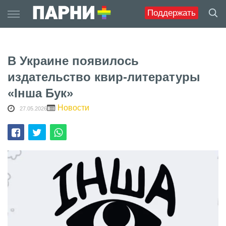
Skip
Поддержать
to
content
В Украине появилось
издательство квир-литературы
«Інша Бук»
Новости
27.05.2026