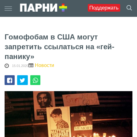
Skip
Поддержать
to
content
Гомофобам в США могут
запретить ссылаться на «гей-
панику»
Новости
15.01.2020