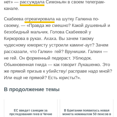
нет» —
рассуждала
Симоньян в своем телеграм-
канале.
Скабеева
отреагировала
на шутку Галкина по-
своему, — «Правда же смешно? Какой душевный и
безобидный мальчик. Голова Скабеевой у
Киркорова в руках. Ахаха. Вы зачем такому
чудесному юмористу устроили каминг-аут? Зачем
рассказали, что Галкин- гей? Врунишки. Галкин —
не гей. Он форменный педераст. Ублюдок.
Обыкновенная гнида — как говорит Лукашенко. Это
же прямой призыв к убийству/ расправе надо мной?
Или ещё не прямой? Есть юристы?».
В продолжение темы
ЕС введет санкции за
В Британии появилась новая
прследования геев в Чечне
монета номиналом 50 пенсов в