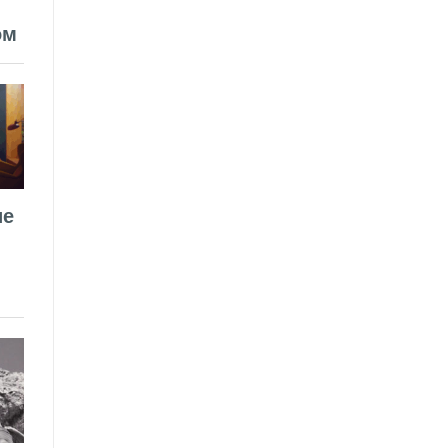
ом
ие