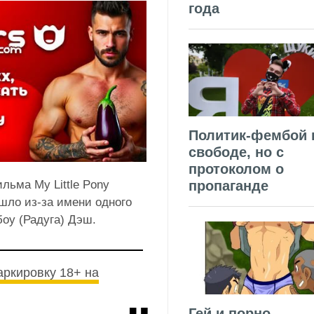
года
Политик-фембой 
свободе, но с
протоколом о
льма My Little Pony
пропаганде
ошло из-за имени одного
оу (Радуга) Дэш.
аркировку 18+ на
Гей и порно