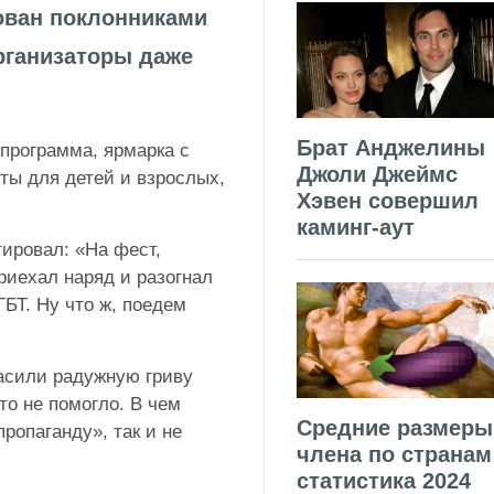
ован поклонниками
организаторы даже
Брат Анджелины
программа, ярмарка с
Джоли Джеймс
ты для детей и взрослых,
Хэвен совершил
каминг-аут
ировал: «На фест,
риехал наряд и разогнал
ГБТ. Ну что ж, поедем
асили радужную гриву
то не помогло. В чем
Средние размеры
ропаганду», так и не
члена по странам
статистика 2024