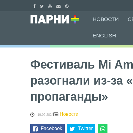
Skip
НОВОСТИ
С
to
content
ENGLISH
Фестиваль Mi Am
разогнали из-за 
пропаганды»
Новости
19.02.2024
Facebook
Twitter