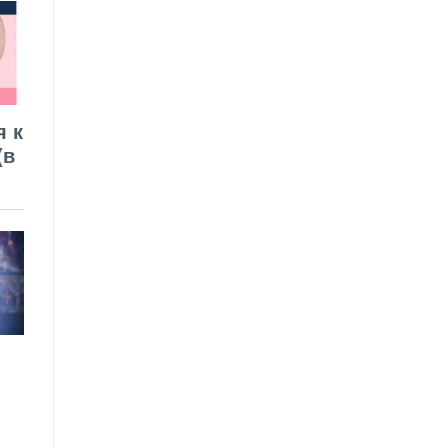
я к
(в