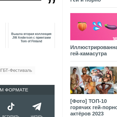
Вышла вторая коллекция
JW Anderson c принтами
Tom of Finland
Иллюстрированн
гей-камасутра
ЛГБТ-Фестиваль
ОМ ФОРМАТЕ
[Фото] ТОП-10
горячих гей-порн
актёров 2023
ВСТУПИТЬ
ЧИТАТЬ