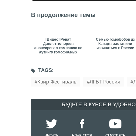
В продолжение темы
[Видео] Ренат
Семью гомофобов из
Давлетгильдеев
Канады заставили
анонсировал кампанию по
извиняться в России
аутингу гомофобных
политиков
TAGS:
Квир Фестиваль
ЛГБТ Россия
БУДЬТЕ В КУРСЕ В УДОБН
ЧИТАТЬ
НРАВИТСЯ
СМОТРЕТЬ