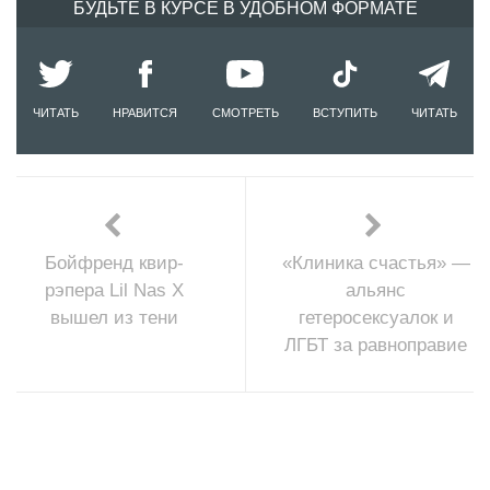
БУДЬТЕ В КУРСЕ В УДОБНОМ ФОРМАТЕ
ЧИТАТЬ
НРАВИТСЯ
СМОТРЕТЬ
ВСТУПИТЬ
ЧИТАТЬ
Бойфренд квир-
«Клиника счастья» —
рэпера Lil Nas X
альянс
вышел из тени
гетеросексуалок и
ЛГБТ за равноправие