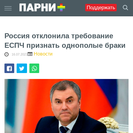
Skip
Поддержать
to
content
Россия отклонила требование
ЕСПЧ признать однополые браки
Новости
16.07.2021