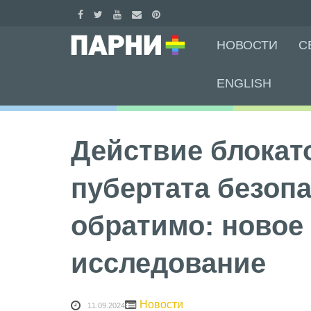
Skip
НОВОСТИ
С
to
content
ENGLISH
Действие блокат
пубертата безопа
обратимо: новое
исследование
Новости
11.09.2024