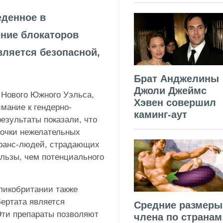
еденное в
ение блокаторов
вляется безопасной,
Брат Анджелины
Джоли Джеймс
 Нового Южного Уэльса,
Хэвен совершил
мание к гендерно-
каминг-аут
зультаты показали, что
рочки нежелательных
транс-людей, страдающих
льзы, чем потенциального
ликобритании также
бертата является
Средние размеры
Эти препараты позволяют
члена по странам