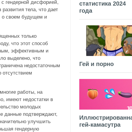
с гендерной дисфорией,
статистика 2024
 развития тела, что дает
года
 о своем будущем и
вященных только
оду, что этот способ
сным, эффективным и
ло выделено, что
Гей и порно
граничена недостаточным
о отсутствием
многие работы, на
о, имеют недостатки в
тельство молодых
ые данные подтверждают,
Иллюстрированн
значительно улучшить
гей-камасутра
еньшая гендерную