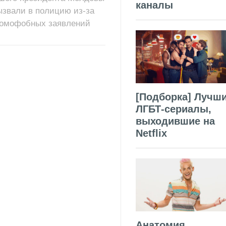
каналы
ызвали в полицию из-за
гомофобных заявлений
[Подборка] Лучш
ЛГБТ-сериалы,
выходившие на
Netflix
Анатомия