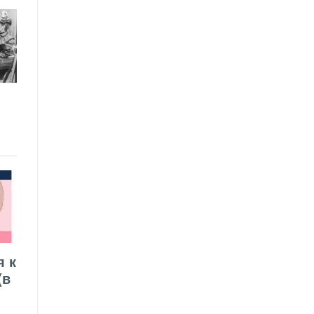
я к
(в