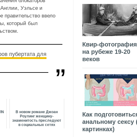
ачения блокаторов
 Англии, Уэльсе и
е правительство ввело
ты, который был
ьством.
Квир-фотография
на рубеже 19-20
ров пубертата для
веков
IN
В новом романе Джоан
Как подготовитьс
Роулинг женщину-
знаменитость преследуют
анальному сексу 
в социальных сетях
картинках)