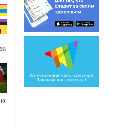
ва
на