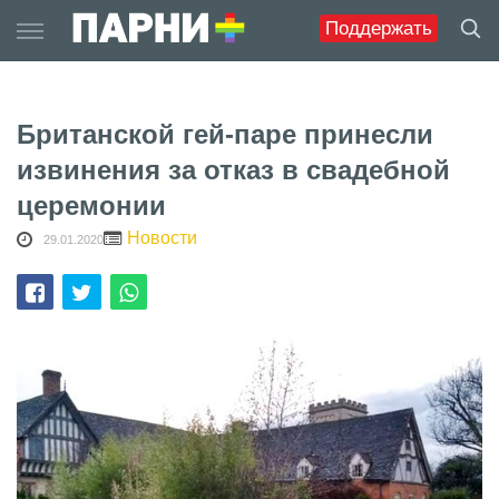
Skip
Поддержать
to
content
Британской гей-паре принесли
извинения за отказ в свадебной
церемонии
Новости
29.01.2020