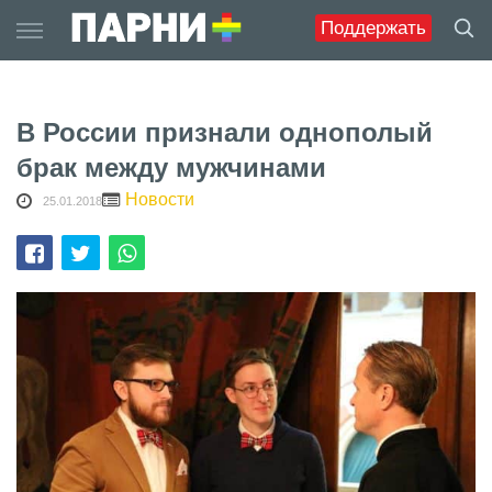
Skip
Поддержать
to
content
В России признали однополый
брак между мужчинами
Новости
25.01.2018