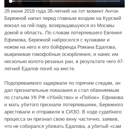
29 июня 2019 года 38-летний на тот момент Антон
Бережной напал перед главным входом на Курский
вокзал на гей-пару, возвращавшуюся из Москвы
домой в область. По словам потерпевшего Евгения
Ефимова, Бережной набросился с кулаками и
ножом на него и его бойфренда Романа Едалова,
выкрикивая гомофобные оскорбления, и нанес им
несколько колото-резаных ран, в результате чего 47-
летний Едалов погиб на месте.
Подозреваемого задержали по горячим следам, он
дал признательные показания и стал обвиняемым
по статьям УК РФ «Убийство» и «Побои». Ефимова
и мать убитого признали потерпевшими, Бережного
арестовали и отправили в СИЗО. В ходе судебного
процесса он признал свою вину частично, заявив,
что не собирался убивать Едалова, а убитый «сам