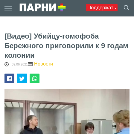
Skip
Поддержать
to
content
[Видео] Убийцу-гомофоба
Бережного приговорили к 9 годам
колонии
Новости
09.06.2021