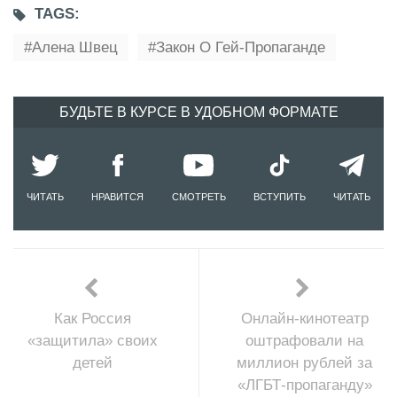
TAGS:
Алена Швец
Закон О Гей-Пропаганде
БУДЬТЕ В КУРСЕ В УДОБНОМ ФОРМАТЕ
ЧИТАТЬ
НРАВИТСЯ
СМОТРЕТЬ
ВСТУПИТЬ
ЧИТАТЬ
Как Россия
Онлайн-кинотеатр
«защитила» своих
оштрафовали на
детей
миллион рублей за
«ЛГБТ-пропаганду»