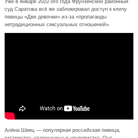
Уже в январе 2022-ого года Фрунзенский районный
суд Саратова всё же заблокировал доступ к клипу
певицы «Две девочки» из-за «пропаганды
нетрадиционных сексуальных отношений».
Алёна Швец — популярная российская певица,
гитаристка, клавишница и укулелистка. Она