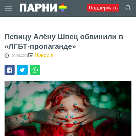
Skip
Поддержать
to
content
Певицу Алёну Швец обвинили в
«ЛГБТ-пропаганде»
Новости
02.06.2023