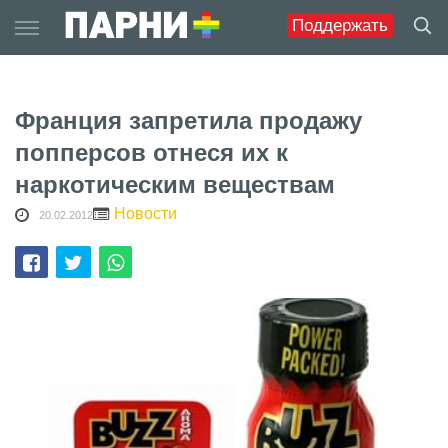
Skip
Поддержать
to
content
Франция запретила продажу
попперсов отнеся их к
наркотическим веществам
Новости
20.02.2012