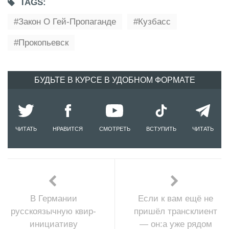
TAGS:
Закон О Гей-Пропаганде
Кузбасс
Прокопьевск
БУДЬТЕ В КУРСЕ В УДОБНОМ ФОРМАТЕ
ЧИТАТЬ
НРАВИТСЯ
СМОТРЕТЬ
ВСТУПИТЬ
ЧИТАТЬ
В Германии
Если к вам ещё не
русскоязычную квир-
пришёл трансклиент
инициативу
— он:а уже рядом