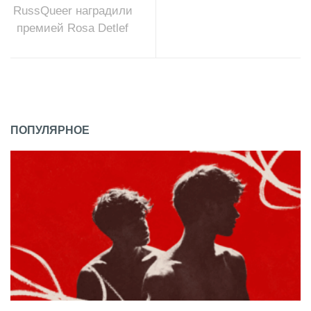
RussQueer наградили
премией Rosa Detlef
ПОПУЛЯРНОЕ