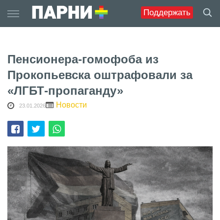
Skip
Поддержать
to
content
Пенсионера-гомофоба из
Прокопьевска оштрафовали за
«ЛГБТ-пропаганду»
Новости
23.01.2026