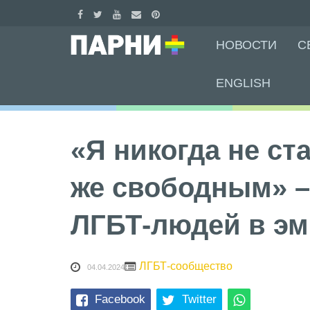
Skip
НОВОСТИ
С
to
content
ENGLISH
«Я никогда не ст
же свободным» –
ЛГБТ-людей в эм
ЛГБТ-сообщество
04.04.2024
Facebook
Twitter