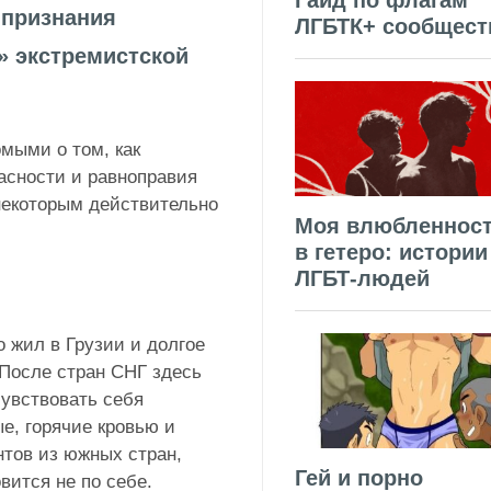
Гайд по флагам
 признания
ЛГБТК+ сообщест
 экстремистской
мыми о том, как
асности и равноправия
 некоторым действительно
Моя влюбленнос
в гетеро: истории
ЛГБТ-людей
о жил в Грузии и долгое
 После стран СНГ здесь
чувствовать себя
е, горячие кровью и
нтов из южных стран,
Гей и порно
вится не по себе.