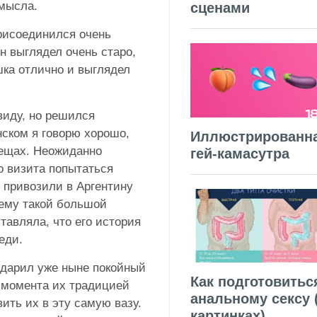
смысла.
сценами
присоединился очень
н выглядел очень старо,
шка отлично и выглядел
виду, но решился
нском я говорю хорошо,
Иллюстрированн
вещах. Неожиданно
гей-камасутра
о визита попытаться
ы привозили в Аргентину
чему такой большой
ставляла, что его история
реди.
одарил уже ныне покойный
Как подготовитьс
о момента их традицией
анальному сексу 
ить их в эту самую вазу.
картинках)