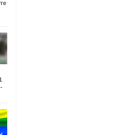
те
1
-