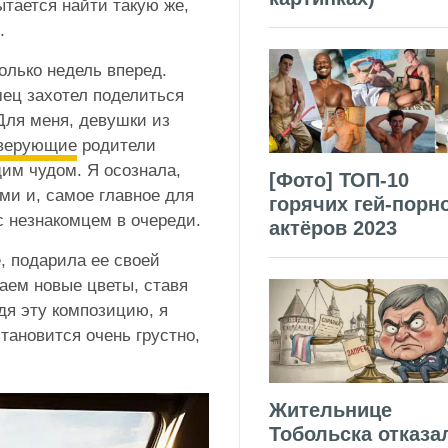
ытается найти такую же,
.
олько недель вперед.
мец захотел поделиться
 Для меня, девушки из
 верующие
родители
им чудом. Я осознала,
[Фото] ТОП-10
ми и, самое главное для
горячих гей-порн
с незнакомцем в очереди.
актёров 2023
е, подарила ее своей
аем новые цветы, ставя
идя эту композицию, я
тановится очень грустно,
Жительнице
Тобольска отказа