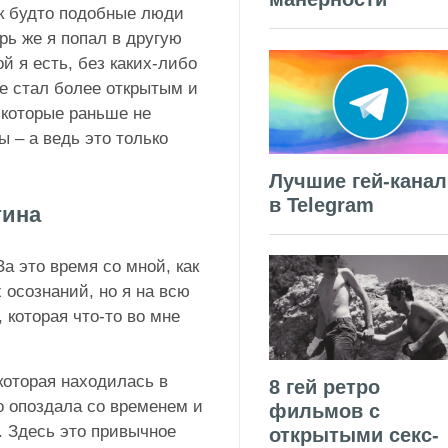
ак будто подобные люди
рь же я попал в другую
й я есть, без каких-либо
е стал более открытым и
 которые раньше не
 – а ведь это только
Лучшие гей-кана
в Telegram
тина
За это время со мной, как
 осознаний, но я на всю
 которая что-то во мне
которая находилась в
8 гей ретро
о опоздала со временем и
фильмов с
. Здесь это привычное
открытыми секс-