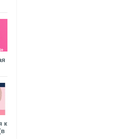
ая
я к
(в