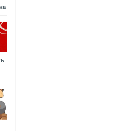
ва
ть