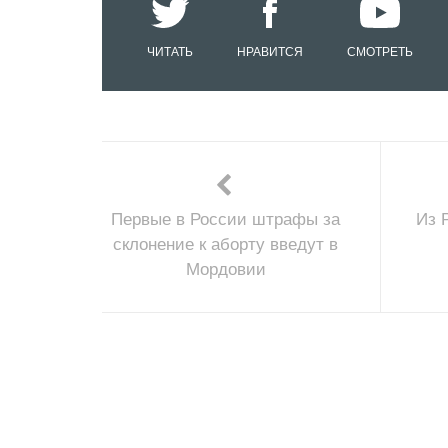
ЧИТАТЬ
НРАВИТСЯ
СМОТРЕТЬ
Первые в России штрафы за
Из 
склонение к аборту введут в
Мордовии