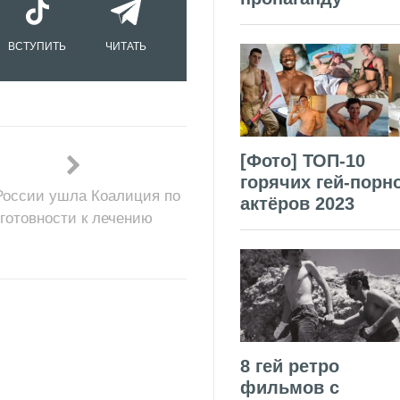
ВСТУПИТЬ
ЧИТАТЬ
[Фото] ТОП-10
горячих гей-порн
России ушла Коалиция по
актёров 2023
готовности к лечению
8 гей ретро
фильмов с