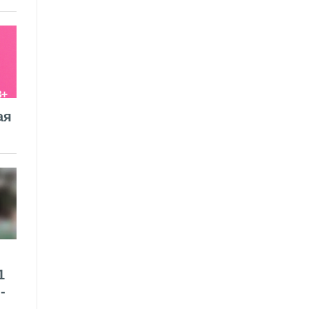
ая
1
-