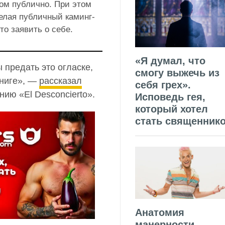
том публично. При этом
елая публичный каминг-
то заявить о себе.
«Я думал, что
ы предать это огласке,
смогу выжечь из
книге», —
рассказал
себя грех».
ию «El Desconcierto».
Исповедь гея,
который хотел
стать священник
Анатомия
манерности