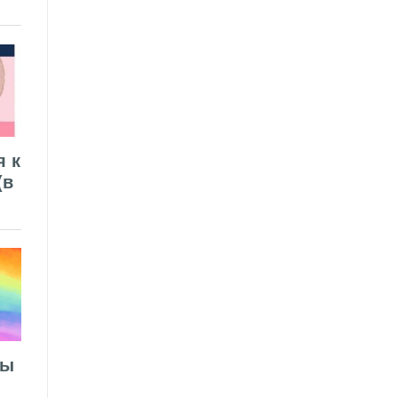
я к
(в
лы