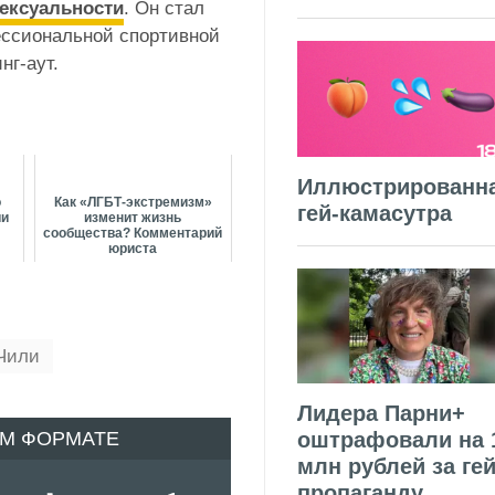
сексуальности
. Он стал
ессиональной спортивной
нг-аут.
Иллюстрированн
о
Как «ЛГБТ-экстремизм»
гей-камасутра
ии
изменит жизнь
сообщества? Комментарий
юриста
Чили
Лидера Парни+
ОМ ФОРМАТЕ
оштрафовали на 
млн рублей за гей
пропаганду