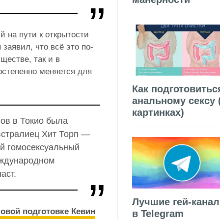
й на пути к открытости
заявил, что всё это по-
ществе, так и в
постепенно меняется для
Как подготовитьс
анальному сексу 
картинках)
ов в Токио была
встралиец Хит Торп —
й гомосексуальный
еждународном
аст.
Лучшие гей-кана
ловой подготовке Кевин
в Telegram