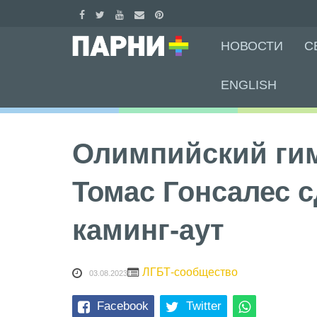
Skip
НОВОСТИ
С
to
content
ENGLISH
Олимпийский ги
Томас Гонсалес 
каминг-аут
ЛГБТ-сообщество
03.08.2023
Facebook
Twitter