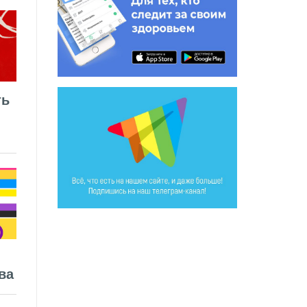
ть
ва