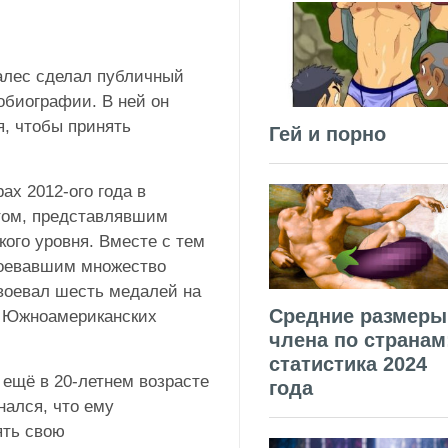
алес сделал публичный
обиографии. В ней он
я, чтобы принять
Гей и порно
х 2012-ого года в
том, представлявшим
ого уровня. Вместе с тем
воевавшим множество
авоевал шесть медалей на
Средние размеры
а Южноамериканских
члена по странам
статистика 2024
 ещё в 20-летнем возрасте
года
нался, что ему
ять свою