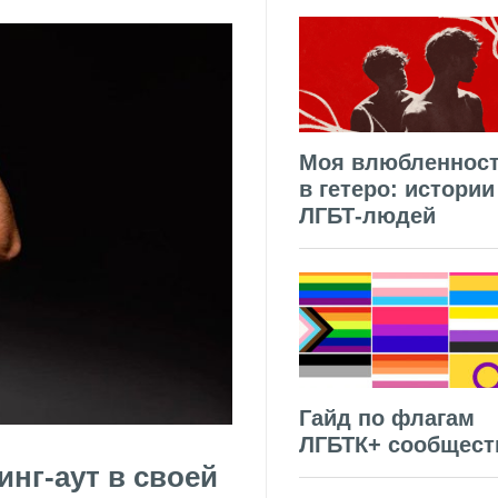
Моя влюбленнос
в гетеро: истории
ЛГБТ-людей
Гайд по флагам
ЛГБТК+ сообщест
нг-аут в своей