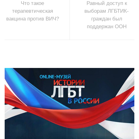
Что такое
Равный доступ к
терапевтическая
выборам ЛГБТИК-
вакцина против ВИЧ?
граждан был
поддержан ООН