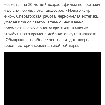
Несмотря на 30-летний возраст, фильм не постарел
и до сих пор является шедевром «Нового квир-
кино». Операторская работа, черно-белая эстетика,
умелая игра со светом и тенью, неизменно
получают высокую оценку критиков, а многие
атрибуты того времени добавляют аутентичности.
«Обморок» — наиболее честная и достоверная
версия истории криминальной гей-пары.