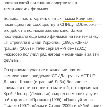
показав какой потенциал содержится в
тематических фильмах.
Большая часть картин, снятых
Томом Калином
,
посвящена гей-сообществу и СПИДу. «Обморок» —
его дебют в полнометражном кино. Затем
последовало ещё много фильмов на гей-тематику:
«Я стреляла в Энди Уорхола» (1996), «Дикая
грация» (2007) и теле-сериал «Pride» (2021).
Режиссёр получил ряд наград и номинаций за эти
фильмы.
Он принимал участие в кампании против
замалчивания эпидемии СПИДа группы ACT UP.
Дэниел Шлаше (игравший Леба) больше не
снимался в кино с квир-тематикой, в то время как
Крейг Честер (Леопольд) сыграл во многих других
гей-картинах: «Прыжок» (1995), «Поцелуй меня,
Гвидо» (1997), «Адам и Стив» (2005) и «Убей своих