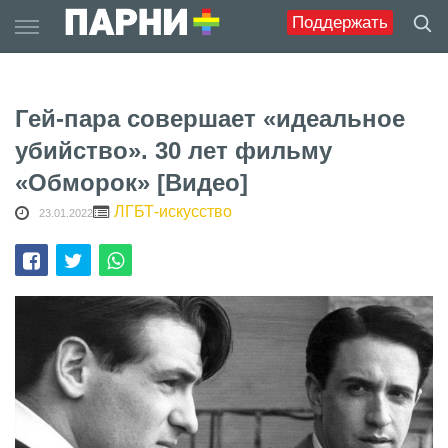
Skip
Поддержать
to
content
Гей-пара совершает «идеальное
убийство». 30 лет фильму
«Обморок» [Видео]
ЛГБТ-искусство
23.01.2022