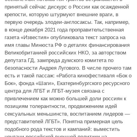
принятый сейчас дискурс о России как осажденной
крепости, которую штурмуют внешние враги, в
первую очередь злодеи-англосаксы. Так, например,
в конце декабря 2021 года проправительственная
газета «Известия» опубликовала текст запроса на
имя главы Минюста РФ о деталях финансирования
Великобританией российских НКО, за авторством
депутата ГД, зампреда думского комитета по
безопасности Андрея Лугового. В числе прочего там
есть и такой пассаж: «Работа кинофестиваля «Бок о
Бок», фонда «Шаги», Екатеринбургского ресурсного
центра для ЛГБТ и ЛГБТ-музея связана с
привлечением как можно большей доли россиян к
позициям толерантности, продвижением идей
сексуальных меньшинств, воспитанием лидеров —
представителей ЛГБТ». Понятна примерная цель
подобного рода текстов и кампаний: выместить
неудачи российской внешней политики на